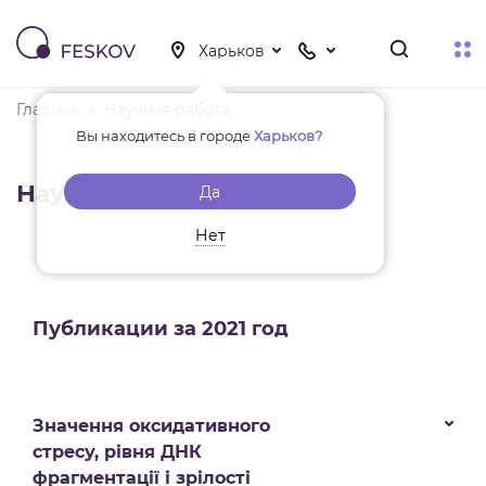
Главная
Научная работа
Вы находитесь в городе
Харьков?
Научная работа
Да
Нет
Публикации за 2021 год
Значення оксидативного
стресу, рівня ДНК
фрагментації і зрілості