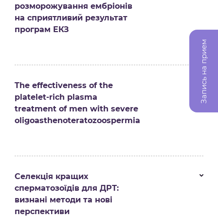
розморожування ембріонів
на сприятливий результат
програм ЕКЗ
Запись на прием
The effectiveness of the
platelet-rich plasma
treatment of men with severe
oligoasthenoteratozoospermia
Селекція кращих
сперматозоїдів для ДРТ:
визнані методи та нові
перспективи