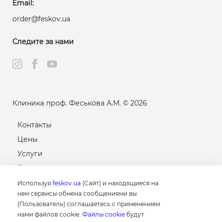
Email:
order@feskov.ua
Следите за нами
Клиника проф. Феськова А.М. © 2026
Контакты
Цены
Услуги
Расписание
Карта сайта
Используя
feskov.ua
(Сайт) и находящиеся на
нем сервисы обмена сообщениями вы
(Пользователь) соглашаетесь с применением
GOOGLE
нами файлов cookie.
Файлы cookie
будут
4.8