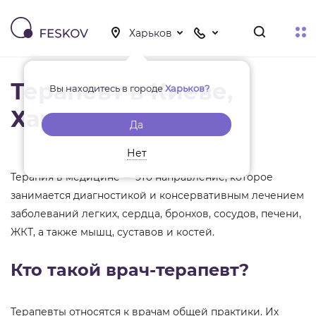
Терапевт в Киеве,
Вы находитесь в городе
Харьков?
Харькове
Да
Нет
Терапия в медицине — это направление, которое
занимается диагностикой и консервативным лечением
заболеваний легких, сердца, бронхов, сосудов, печени,
ЖКТ, а также мышц, суставов и костей.
Кто такой врач-терапевт?
Терапевты относятся к врачам общей практики. Их