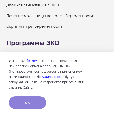
Двойная стимуляция в ЭКО
Лечение молочницы во время беременности
Скрининг при беременности
Программы ЭКО
Двойная стимуляция в ЭКО
Используя
feskov.ua
(Сайт) и находящиеся на
нем сервисы обмена сообщениями вы
Метод ИКСИ (ICSI)
(Пользователь) соглашаетесь с применением
нами файлов cookie.
Файлы cookie
будут
Донорство яйцеклеток (ооцитов)
загружаться на ваше устройство при открытии
страниц Сайта.
ЭКО для ВИЧ-инфицированных
Сохранение фертильности перед лечением
ok
онкологии