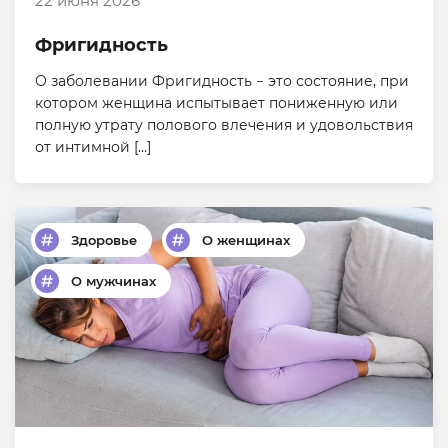
22 июня 2026
Фригидность
О заболевании Фригидность − это состояние, при
котором женщина испытывает пониженную или
полную утрату полового влечения и удовольствия
от интимной […]
Здоровье
О женщинах
О мужчинах