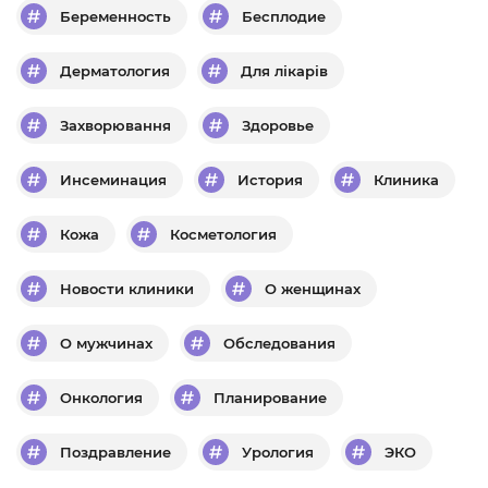
Беременность
Бесплодие
Дерматология
Для лікарів
Захворювання
Здоровье
Инсеминация
История
Клиника
Кожа
Косметология
Новости клиники
О женщинах
О мужчинах
Обследования
Онкология
Планирование
Поздравление
Урология
ЭКО