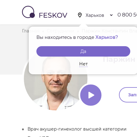
0 800 5
Главная
Сотрудники
Паржин Константин Вл
Вы находитесь в городе
Харьков?
Да
Паржин 
Нет
Зап
Врач акушер-гинеколог высшей категории