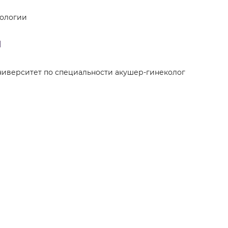
кологии
ы
ниверситет по специальности акушер-гинеколог