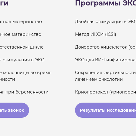
ги
Программы ЭК
атное материнство
Двойная стимуляция в ЭК
нное материнство
Метод ИКСИ (ICSI)
естественном цикле
Донорство яйцеклеток (оо
я стимуляция в ЭКО
ЭКО для ВИЧ-инфицирова
е молочницы во время
Сохранение фертильности
нности
лечением онкологии
нг при беременности
Криопротокол (криоперен
ать звонок
Результаты исследован