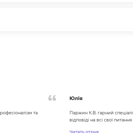
Юлія
рофесіоналізм та
Паржин К.В. гарний спеціал
відповіді на всі свої питання
Читать отзыв