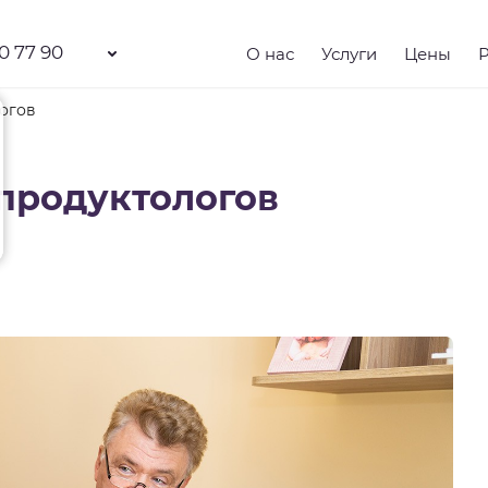
0 77 90
О нас
Услуги
Цены
огов
продуктологов