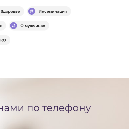
Здоровье
Инсеминация
х
О мужчинах
ЭКО
 нами по телефону