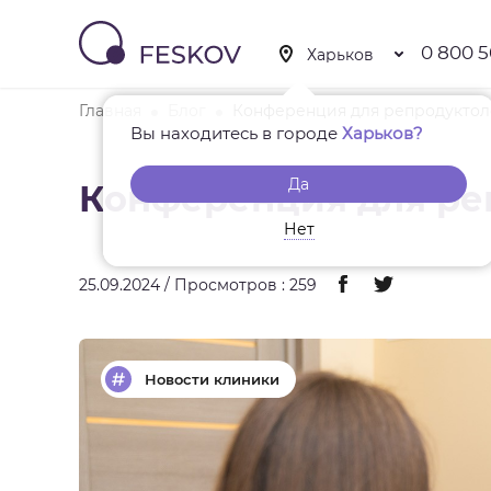
0 800 5
Главная
Блог
Конференция для репродуктол
Вы находитесь в городе
Харьков?
Да
Конференция для ре
Нет
25.09.2024 / Просмотров : 259
Новости клиники