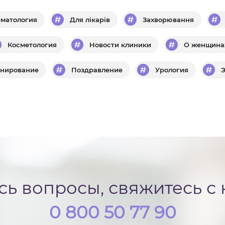
матология
Для лікарів
Захворювання
Косметология
Новости клиники
О женщина
нирование
Поздравление
Урология
ись вопросы, свяжитесь с
0 800 50 77 90