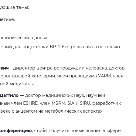
дующие темы:
етике.
 клинические данные.
ний для подготовки ВРТ? Его роль важна не только
ович
– директор центра репродукции человека, доктор
колог высшей категории, член президиума УАРМ, член
рной медицины.
Даттило
— доктор медицинских наук, научный
ный член ESHRE, член MSRM, SIA и SIRU, разработчик
века с акцентом на метаболических аспектах
 конференцию
, чтобы получить новые знания в сфере