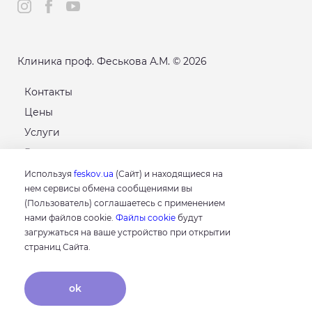
Клиника проф. Феськова А.М. © 2026
Контакты
Цены
Услуги
Расписание
Карта сайта
Используя
feskov.ua
(Сайт) и находящиеся на
нем сервисы обмена сообщениями вы
(Пользователь) соглашаетесь с применением
GOOGLE
нами файлов cookie.
Файлы cookie
будут
4.8
загружаться на ваше устройство при открытии
Основываясь на 214 отзывах
страниц Сайта.
отзывы о нас
ok