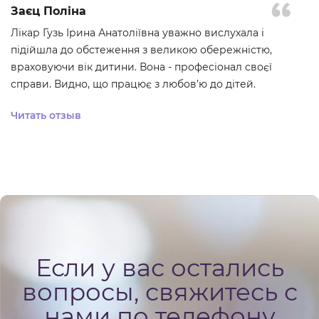
Заєц Поліна
Лікар Гузь Ірина Анатоліївна уважно вислухала і
підійшла до обстеження з великою обережністю,
враховуючи вік дитини. Вона - професіонал своєї
справи. Видно, що працює з любов’ю до дітей.
Читать отзыв
Если у вас остались
вопросы, свяжитесь с
нами по телефону