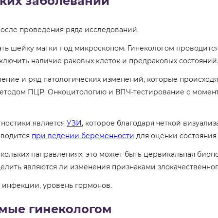
ких заболеваний
после проведения ряда исследований.
ть шейку матки под микроскопом. Гинекологом проводитс
сключить наличие раковых клеток и предраковых состояний
ение и ряд патологических изменений, которые происходят
тодом ПЦР. Онкоцитологию и ВПЧ-тестирование с момента
гностики является
УЗИ
, которое благодаря четкой визуали
оводится
при ведении беременности
для оценки состояния 
скольких направлениях, это может быть цервикальная биоп
еделить являются ли изменения признаками злокачественно
 инфекции, уровень гормонов.
емые гинекологом