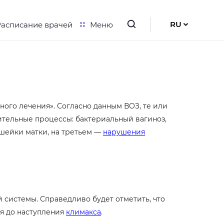
RU
Расписание врачей
Меню
UK
EN
ного лечения». Согласно данным ВОЗ, те или
тельные процессы: бактериальный вагиноз,
 шейки матки, на третьем —
нарушения
 системы. Справедливо будет отметить, что
ия до наступления
климакса
.