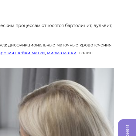
ским процессам относятся бартолинит, вульвит,
нса: дисфункциональные маточные кровотечения,
эрозия шейки матки
,
миома матки
, полип