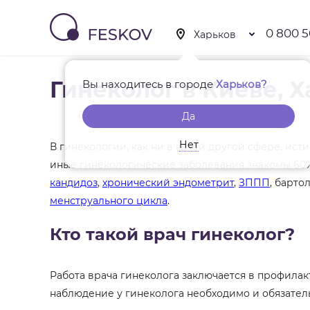
0 800 5
Гинеколог в Киеве, 
Вы находитесь в городе
Харьков?
Да
Нет
В гинекологии, как ни в какой другой сфере, ис
иные гинекологические заболевания знакомы 60
кандидоз
,
хронический эндометрит
,
ЗППП
, барто
менструального цикла
.
Кто такой врач гинеколог?
Работа врача гинеколога заключается в профилак
наблюдение у гинеколога необходимо и обязател