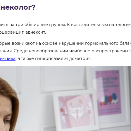
инеколог?
ить на три обширные группы. К воспалительным патологиче
доцервицит, аднексит.
торые возникают на основе нарушений гормонального бала
евания. Среди новообразований наиболее распространены
яичника
, а также гиперплазия эндометрия.