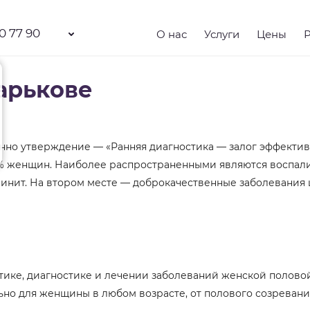
0 77 90
О нас
Услуги
Цены
Харькове
тинно утверждение — «Ранняя диагностика — залог эффектив
% женщин. Наиболее распространенными являются воспали
линит. На втором месте — доброкачественные заболевания
тике, диагностике и лечении заболеваний женской половой
ьно для женщины в любом возрасте, от полового созреван