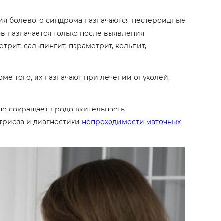
тия болевого синдрома назначаются нестероидные
в назначается только после выявления
трит, сальпингит, параметрит, кольпит,
е того, их назначают при лечении опухолей,
ьно сокращает продолжительность
етриоза и диагностики
непроходимости маточных