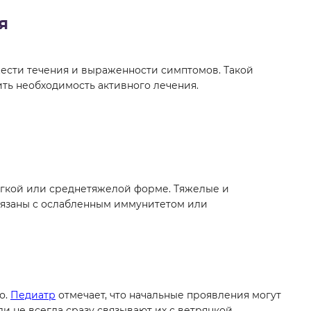
я
жести течения и выраженности симптомов. Такой
ть необходимость активного лечения.
егкой или среднетяжелой форме. Тяжелые и
вязаны с ослабленным иммунитетом или
о.
Педиатр
отмечает, что начальные проявления могут
и не всегда сразу связывают их с ветрянкой.