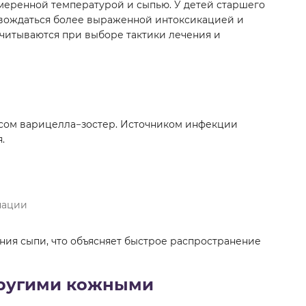
еренной температурой и сыпью. У детей старшего
овождаться более выраженной интоксикацией и
читываются при выборе тактики лечения и
усом варицелла−зостер. Источником инфекции
.
нации
ения сыпи, что объясняет быстрое распространение
 другими кожными