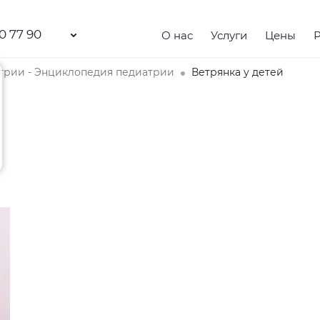
0 77 90
О нас
Услуги
Цены
трии - Энциклопедия педиатрии
Ветрянка у детей