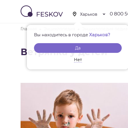
0 800 5
Главная
Энциклопедия
Энциклопедия педиа
Вы находитесь в городе
Харьков?
Да
Ветрянка у детей
Нет