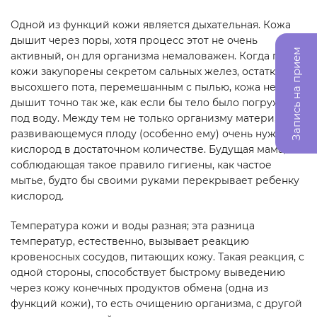
Одной из функций кожи является дыхательная. Кожа
дышит через поры, хотя процесс этот не очень
Запись на прием
активный, он для организма немаловажен. Когда поры
кожи закупорены секретом сальных желез, остатком
высохшего пота, перемешанным с пылью, кожа не
дышит точно так же, как если бы тело было погружено
под воду. Между тем не только организму матери, но и
развивающемуся плоду (особенно ему) очень нужен
кислород в достаточном количестве. Будущая мама, не
соблюдающая такое правило гигиены, как частое
мытье, будто бы своими руками перекрывает ребенку
кислород.
Температура кожи и воды разная; эта разница
температур, естественно, вызывает реакцию
кровеносных сосудов, питающих кожу. Такая реакция, с
одной стороны, способствует быстрому выведению
через кожу конечных продуктов обмена (одна из
функций кожи), то есть очищению организма, с другой