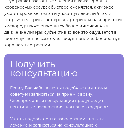
— устраняет застойные явления в коже: кровь в
кровеносных сосудах быстрее сменяется, активнее
уходит кровь венозная и уносит углекислый газ, и
энергичнее притекает кровь артериальная и приносит
кислород; также становится более интенсивным
движение лимфы; субъективно все это ощущается в
виде улучшения самочувствия, в приливе бодрости, в
хорошем настроении.
Получить
консультацию
Если у Вас наблюдаются подобные симптомы,
советуем записаться на прием к врачу.
Своевременная консультация предупредит
негативные последствия для вашего здоровья.
Узнать подробности о заболевании, цены на
лечение и записаться на консультацию к