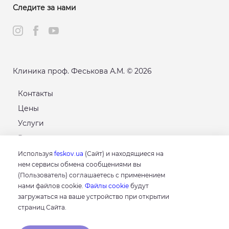
Следите за нами
Клиника проф. Феськова А.М. © 2026
Контакты
Цены
Услуги
Расписание
Карта сайта
Используя
feskov.ua
(Сайт) и находящиеся на
нем сервисы обмена сообщениями вы
(Пользователь) соглашаетесь с применением
GOOGLE
нами файлов cookie.
Файлы cookie
будут
4.8
загружаться на ваше устройство при открытии
Основываясь на 214 отзывах
страниц Сайта.
отзывы о нас