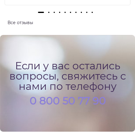
важливо - відчуття розуміння та підтримки. В цю
клініку хочеться і не страшно повертатися. Ще
хочу відмітити , що в клініці дуже чисто та
Все отзывы
комфортно, все продумано для кращих умов
пацієнта.
Если у вас остались
вопросы, свяжитесь с
нами по телефону
0 800 50 77 90