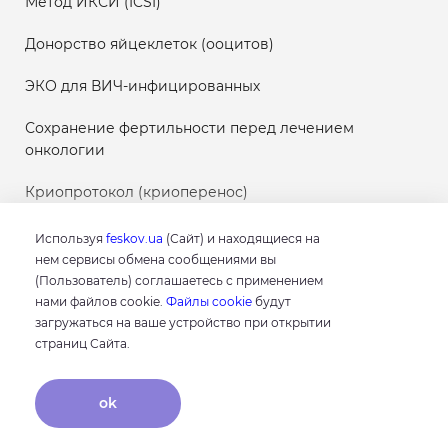
Метод ИКСИ (ICSI)
Донорство яйцеклеток (ооцитов)
ЭКО для ВИЧ-инфицированных
Сохранение фертильности перед лечением
онкологии
Криопротокол (криоперенос)
Используя
feskov.ua
(Сайт) и находящиеся на
нем сервисы обмена сообщениями вы
(Пользователь) соглашаетесь с применением
Результаты
нами файлов cookie.
Файлы cookie
будут
исследований
загружаться на ваше устройство при открытии
страниц Сайта.
Контакты
ok