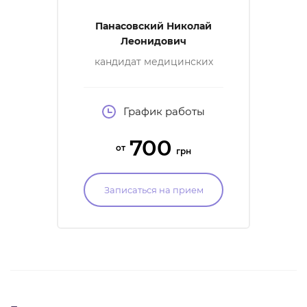
Панасовский Николай
Леонидович
кандидат медицинских
наук, врач уролог-
андролог высшей
категории, детский уролог
График работы
700
от
грн
Записаться на прием