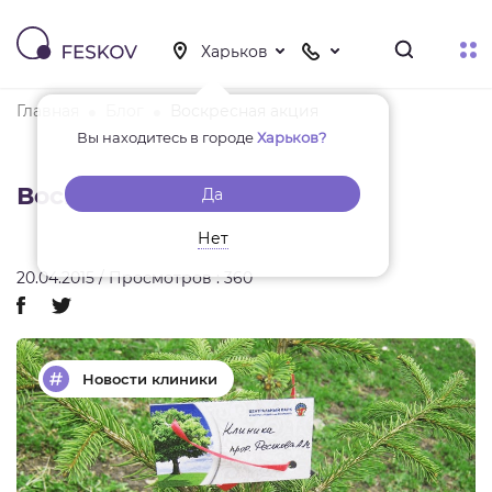
Главная
Блог
Воскресная акция
Вы находитесь в городе
Харьков?
Воскресная акция
Да
Нет
20.04.2015 / Просмотров : 360
Новости клиники