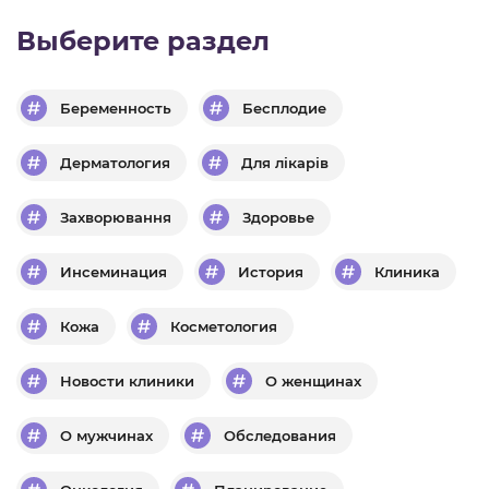
Выберите раздел
Беременность
Бесплодие
Дерматология
Для лікарів
Захворювання
Здоровье
Инсеминация
История
Клиника
Кожа
Косметология
Новости клиники
О женщинах
О мужчинах
Обследования