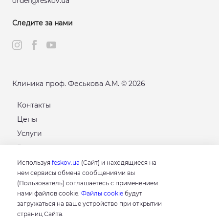
order@feskov.ua
Следите за нами
Клиника проф. Феськова А.М. © 2026
Контакты
Цены
Услуги
Расписание
Карта сайта
Используя
feskov.ua
(Сайт) и находящиеся на
нем сервисы обмена сообщениями вы
(Пользователь) соглашаетесь с применением
GOOGLE
нами файлов cookie.
Файлы cookie
будут
4.8
загружаться на ваше устройство при открытии
Основываясь на 214 отзывах
страниц Сайта.