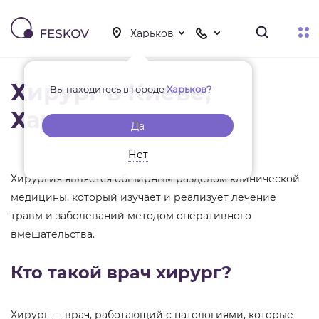
Хирург в Киеве,
Вы находитесь в городе
Харьков?
Харькове
Да
Нет
Хирургия является обширным разделом клинической
медицины, который изучает и реализует лечение
травм и заболеваний методом оперативного
вмешательства.
Кто такой врач хирург?
Хирург — врач, работающий с патологиями, которые