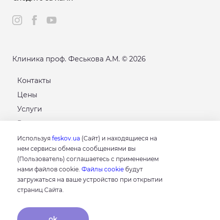
Клиника проф. Феськова А.М. © 2026
Контакты
Цены
Услуги
Расписание
Карта сайта
Используя
feskov.ua
(Сайт) и находящиеся на
нем сервисы обмена сообщениями вы
(Пользователь) соглашаетесь с применением
GOOGLE
нами файлов cookie.
Файлы cookie
будут
4.8
загружаться на ваше устройство при открытии
Основываясь на 214 отзывах
страниц Сайта.
отзывы о нас
ok