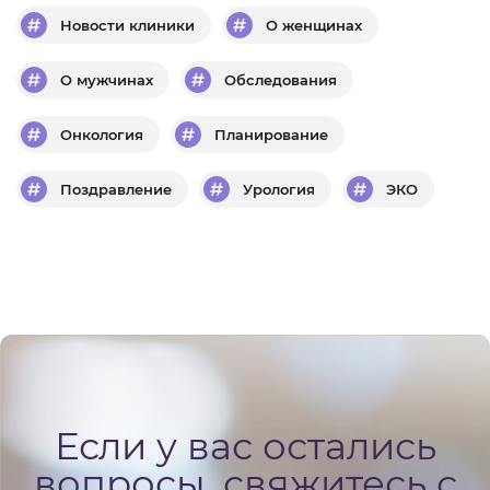
Новости клиники
О женщинах
О мужчинах
Обследования
Онкология
Планирование
Поздравление
Урология
ЭКО
Если у вас остались
вопросы, свяжитесь с