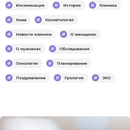
Инсеминация
История
Клиника
Кожа
Косметология
Новости клиники
О женщинах
О мужчинах
Обследования
Онкология
Планирование
Поздравление
Урология
ЭКО