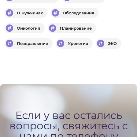
О мужчинах
Обследования
Онкология
Планирование
Поздравление
Урология
ЭКО
Если у вас остались
вопросы, свяжитесь с
нами по телефону