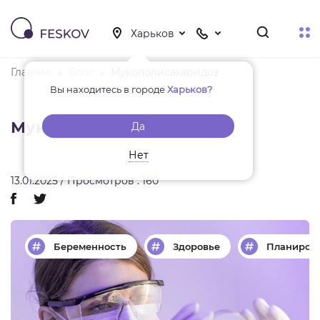
Главная
Блог
Мукополисахаридоз
Вы находитесь в городе
Харьков?
Мукополисахаридоз
Да
Нет
13.01.2025 / Просмотров : 160
Беременность
Здоровье
Планиров