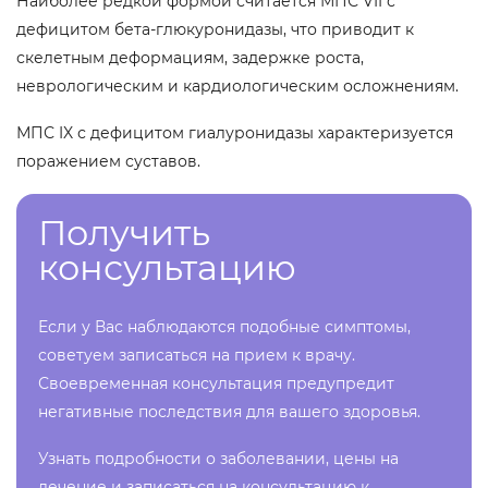
Наиболее редкой формой считается МПС VII с
дефицитом бета-глюкуронидазы, что приводит к
скелетным деформациям, задержке роста,
неврологическим и кардиологическим осложнениям.
МПС IX с дефицитом гиалуронидазы характеризуется
поражением суставов.
Получить
консультацию
Если у Вас наблюдаются подобные симптомы,
советуем записаться на прием к врачу.
Своевременная консультация предупредит
негативные последствия для вашего здоровья.
Узнать подробности о заболевании, цены на
лечение и записаться на консультацию к