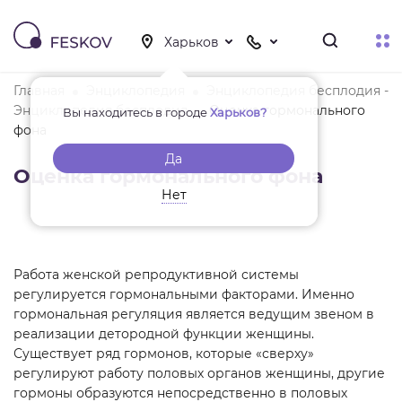
Главная
Энциклопедия
Энциклопедия бесплодия -
Энциклопедия бесплодия
Оценка гормонального
Вы находитесь в городе
Харьков?
фона
Да
Оценка гормонального фона
Нет
Работа женской репродуктивной системы
регулируется гормональными факторами. Именно
гормональная регуляция является ведущим звеном в
реализации детородной функции женщины.
Существует ряд гормонов, которые «сверху»
регулируют работу половых органов женщины, другие
гормоны образуются непосредственно в половых