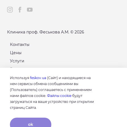
Клиника проф. Феськова А.М. © 2026
Контакты
Цены
Услуги
Расписание
Карта сайта
Используя
feskov.ua
(Сайт) и находящиеся на
нем сервисы обмена сообщениями вы
(Пользователь) соглашаетесь с применением
GOOGLE
нами файлов cookie.
Файлы cookie
будут
4.8
загружаться на ваше устройство при открытии
Основываясь на 214 отзывах
страниц Сайта.
отзывы о нас
ok