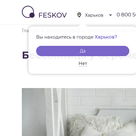
0 800 5
Главная
Энциклопедия
Энциклопедия берем
Вы находитесь в городе
Харьков?
Да
Бессонница у берем
Нет