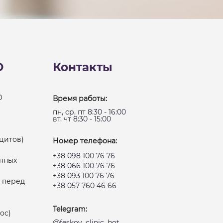
О
Контакты
О
Время работы:
пн, ср, пт 8:30 - 16:00
вт, чт 8:30 - 15:00
цитов)
Номер телефона:
+38 098 100 76 76
нных
+38 066 100 76 76
+38 093 100 76 76
 перед
+38 057 760 46 66
Telegram:
ос)
@feskov_clinic_bot