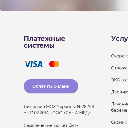
Платежные
Услу
системы
Суррог
Отложе
ЭКО в 
Оплатить онлайн
Двойна
Лечени
Лицензия МОЗ Украины №282411
береме
от 13.02.2014г. ООО «САНА-МЕД»
Скрини
Самолечение может быть