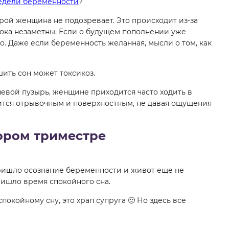
едели беременности
?
орой женщина не подозревает. Это происходит из-за
ока незаметны. Если о будущем пополнении уже
во. Даже если беременность желанная, мысли о том, как
ить сон может токсикоз.
чевой пузырь, женщине приходится часто ходить в
овится отрывочным и поверхностным, не давая ощущения
ором триместре
пришло осознание беременности и живот еще не
ришло время спокойного сна.
окойному сну, это храп супруга 🙂 Но здесь все