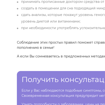
принимать прописанные доктором средства от
создать в помещении для сна подходящий микр
сдать анализы, которые покажут уровень гемог
уровень диетой или витаминами;
при необходимости употреблять успокоительны
Соблюдение этих простых правил поможет справи
пополнению в семье!
А если Вы сомневаетесь в предложенных методах,
Получить консульта
Если у Вас наблюдаются подобные симптомы, со
Своевременная консультация предупредит нег
Узнать подробности о заболевании, цены на ле