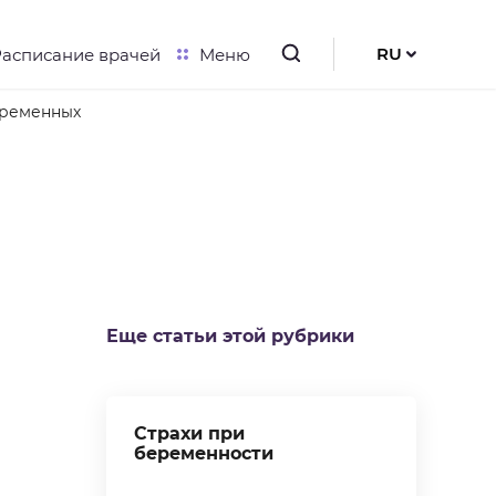
RU
Расписание врачей
Меню
UK
EN
еременных
Еще статьи этой рубрики
Страхи при
беременности