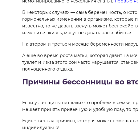
немотивированного нежелания спать в
первые н
В некоторых случаях — сама беременность, о кот
гормональных изменений в организме, которые п
известно, то не давать заснуть может беспокойст
изменится жизнь, могут не давать расслабиться.
На втором и третьем месяце беременности наруш
А еще во время роста матки, которая давит на мо
туалет и из-за этого сон часто нарушается, стан
полноценного отдыха.
Причины бессонницы во вт
Если у женщины нет каких-то проблем в семье, 
мешает принять привычную и удобную позу, то п
Единственная причина, которая может помешать сп
индивидуально!