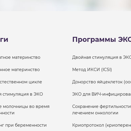
ги
Программы ЭК
атное материнство
Двойная стимуляция в ЭК
нное материнство
Метод ИКСИ (ICSI)
естественном цикле
Донорство яйцеклеток (оо
я стимуляция в ЭКО
ЭКО для ВИЧ-инфицирова
е молочницы во время
Сохранение фертильности
нности
лечением онкологии
нг при беременности
Криопротокол (криоперен