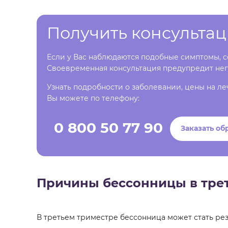
Получить консульта
Если у Вас наблюдаются подобные симптомы, со
Своевременная консультация предупредит нег
Узнать подробности о заболевании, цены на ле
Вы можете по телефону:
0 800 50 77 90
Заказать об
Причины бессонницы в тре
В третьем триместре бессонница может стать рез