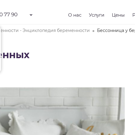
0 77 90
О нас
Услуги
Цены
енности - Энциклопедия беременности
Бессонница у б
енных