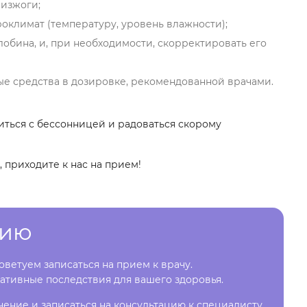
 изжоги;
оклимат (температуру, уровень влажности);
лобина, и, при необходимости, скорректировать его
е средства в дозировке, рекомендованной врачами.
ться с бессонницей и радоваться скорому
 приходите к нас на прием!
цию
ветуем записаться на прием к врачу.
ативные последствия для вашего здоровья.
чение и записаться на консультацию к специалисту