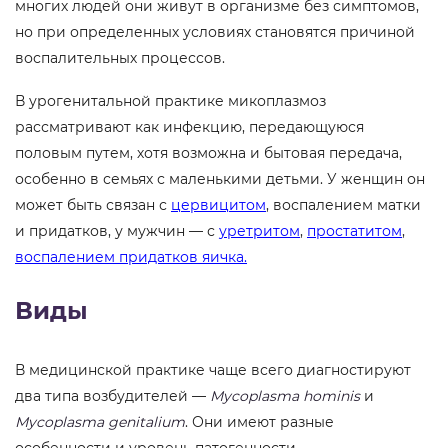
многих людей они живут в организме без симптомов,
но при определенных условиях становятся причиной
воспалительных процессов.
В урогенитальной практике микоплазмоз
рассматривают как инфекцию, передающуюся
половым путем, хотя возможна и бытовая передача,
особенно в семьях с маленькими детьми. У женщин он
может быть связан с
цервицитом
, воспалением матки
и придатков, у мужчин — с
уретритом
,
простатитом
,
воспалением придатков яичка.
Виды
В медицинской практике чаще всего диагностируют
два типа возбудителей —
Mycoplasma hominis
и
Mycoplasma genitalium
. Они имеют разные