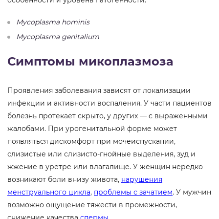
особенности и уровень патогенности.
Mycoplasma hominis
Mycoplasma genitalium
Симптомы микоплазмоза
Проявления заболевания зависят от локализации
инфекции и активности воспаления. У части пациентов
болезнь протекает скрыто, у других — с выраженными
жалобами. При урогенитальной форме может
появляться дискомфорт при мочеиспускании,
слизистые или слизисто-гнойные выделения, зуд и
жжение в уретре или влагалище. У женщин нередко
возникают боли внизу живота,
нарушения
менструального цикла
,
проблемы с зачатием
. У мужчин
возможно ощущение тяжести в промежности,
снижение качества
спермы
.