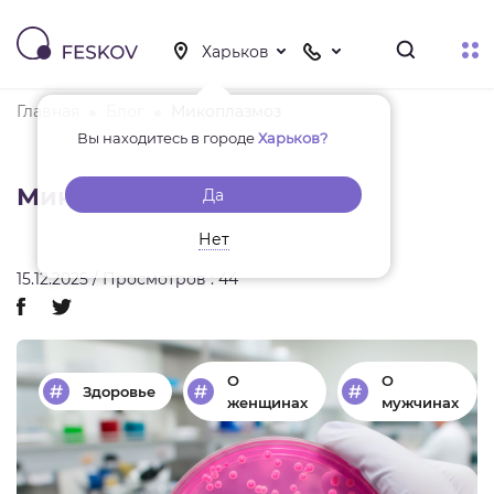
Главная
Блог
Микоплазмоз
Вы находитесь в городе
Харьков?
Микоплазмоз
Да
Нет
15.12.2025 / Просмотров : 44
О
О
Здоровье
женщинах
мужчинах