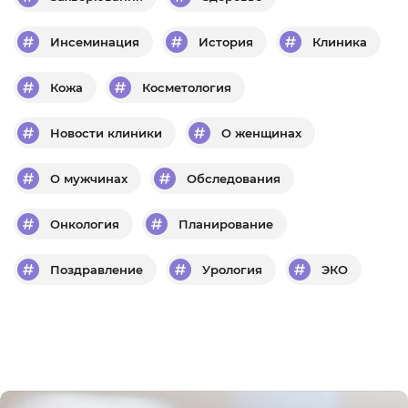
Инсеминация
История
Клиника
Кожа
Косметология
Новости клиники
О женщинах
О мужчинах
Обследования
Онкология
Планирование
Поздравление
Урология
ЭКО