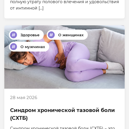
полную утрату полового влечения и удовольствия
от интимной […]
Здоровье
О женщинах
О мужчинах
28 мая 2026
Синдром хронической тазовой боли
(СХТБ)
Синдром хронической тазовой боли (СХТБ) − это