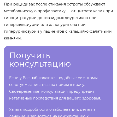
При рецидивах после стихания остроты обсуждают
метаболическую профилактику — от цитрата калия при
гипоцитратурии до тиазидных диуретиков при
гиперкальциурии или аллопуринола при
гиперурикозурии у пациентов с кальций-оксалатными
камнями.
Получить
консультацию
Если у Вас наблюдаются подобные симптомы,
советуем записаться на прием к врачу.
Своевременная консультация предупредит
негативные последствия для вашего здоровья.
Узнать подробности о заболевании, цены на
лечение и записаться на консультацию к