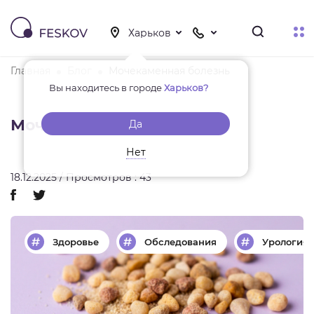
Главная
Блог
Мочекаменная болезнь
Вы находитесь в городе
Харьков?
Мочекаменная болезнь
Да
Нет
18.12.2025 / Просмотров : 43
Здоровье
Обследования
Урология