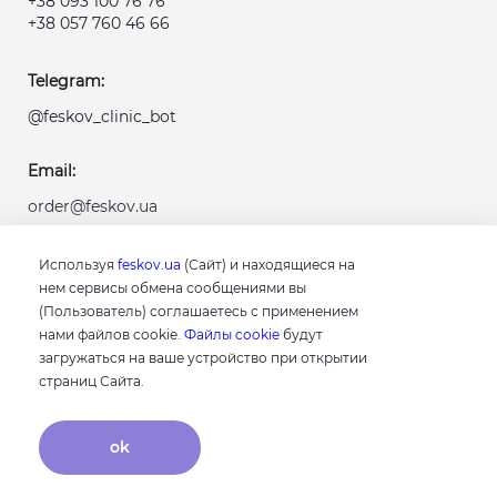
+38 093 100 76 76
+38 057 760 46 66
Telegram:
@feskov_clinic_bot
Email:
order@feskov.ua
Следите за нами
Используя
feskov.ua
(Сайт) и находящиеся на
нем сервисы обмена сообщениями вы
(Пользователь) соглашаетесь с применением
нами файлов cookie.
Файлы cookie
будут
загружаться на ваше устройство при открытии
страниц Сайта.
Клиника проф. Феськова А.М. © 2026
Контакты
ok
Цены