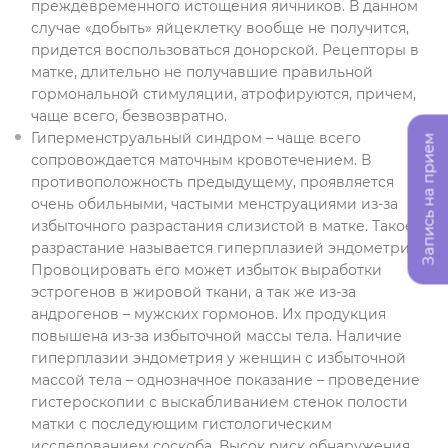
преждевременного истощения яичников. В данном
случае «добыть» яйцеклетку вообще не получится,
придется воспользоваться донорской. Рецепторы в
матке, длительно не получавшие правильной
гормональной стимуляции, атрофируются, причем,
чаще всего, безвозвратно.
Гиперменструальный синдром – чаще всего
Запись на прием
сопровождается маточным кровотечением. В
противоположность предыдущему, проявляется
очень обильными, частыми менструациями из-за
избыточного разрастания слизистой в матке. Такое
разрастание называется гиперплазией эндометрия.
Провоцировать его может избыток выработки
эстрогенов в жировой ткани, а так же из-за
андрогенов – мужских гормонов. Их продукция
повышена из-за избыточной массы тела. Наличие
гиперплазии эндометрия у женщин с избыточной
массой тела – однозначное показание – проведение
гистероскопии с выскабливанием стенок полости
матки с последующим гистологическим
исследованием соскоба. Высок риск обнаружения