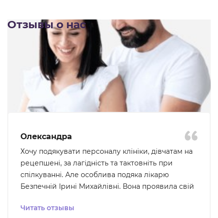
Отзывы о нас
Олександра
Хочу подякувати персоналу клініки, дівчатам на
рецепшені, за лагідність та тактовніть при
спілкуванні. Але особлива подяка лікарю
Безпечній Ірині Михайлівні. Вона проявила свій
професіоналізм та уважність до того що мене
Читать отзывы
турбувало, ми були на звʼязку для подальшого