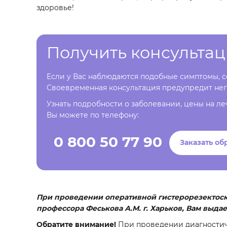
здоровье!
Получить консульта
Если у Вас наблюдаются подобные симптомы, со
Своевременная консультация предупредит нег
Узнать подробности о заболевании, цены на ле
Вы можете по телефону:
0 800 50 77 90
Заказать об
При проведении оперативной гистерорезектоск
профессора Феськова А.М. г. Харьков, Вам выда
Обратите внимание!
При проведении диагностич