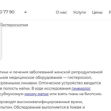
0 77 90
О нас
Услуги
Цены
Гистероскопия
тики и лечения заболеваний женской репродуктивной
льное медицинское оборудование — гистероскоп,
строенными линзами. Оптическое устройство вводится
в полость матки. В ходе исследования
гинеколог
 субмукозную
миому матки
или взять ткань на биопсию.
 проводят высококвалифицированные врачи,
пытом. Обследование выполняется в Киеве и