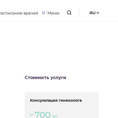
RU
Расписание врачей
Меню
UK
EN
Стоимость услуги
Консультация гинеколога
700
от
грн