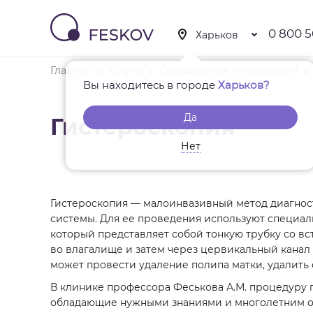
0 800 5
Главная
Услуги
Оперативная гинекология
Вы находитесь в городе
Харьков?
Да
Гистероскопия
Нет
Гистероскопия — малоинвазивный метод диагнос
системы. Для ее проведения используют специа
который представляет собой тонкую трубку со в
во влагалище и затем через цервикальный канал 
может провести удаление полипа матки, удалить
В клинике профессора Феськова А.М. процедуру
обладающие нужными знаниями и многолетним о