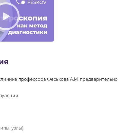
ия
 клинике профессора Феськова А.М. предварительно
пуляции:
ипы, узлы).