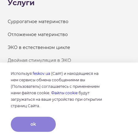
Услуги
Суррогатное материнство
Отложенное материнство
ЭКО в естественном цикле
Двойная стимуляция в ЭКО
Лечение молочницы во время беременности
Используя
feskov.ua
(Сайт) и находящиеся на
нем сервисы обмена сообщениями вы
Скрининг при беременности
(Пользователь) соглашаетесь с применением
нами файлов cookie.
Файлы cookie
будут
загружаться на ваше устройство при открытии
Программы ЭКО
страниц Сайта.
ok
Двойная стимуляция в ЭКО
Метод ИКСИ (ICSI)