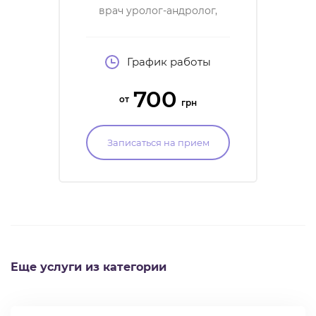
врач уролог-андролог,
специалист в области
микрохирургической
репродуктивной
андрологии
График работы
700
от
грн
Записаться на прием
Еще услуги из категории