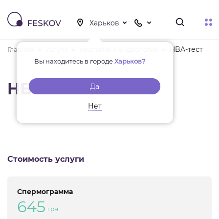
HBA-тест
Главная
Услуги
Урология и андрология
Вы находитесь в городе
Харьков?
HBA-тест
Да
Нет
Стоимость услуги
Спермограмма
645
грн