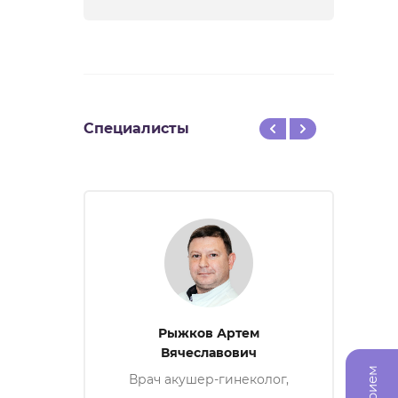
Специалисты
Рыжков Артем
Бла
Вячеславович
За
ка
Врач акушер-гинеколог,
врач УЗД, специалист