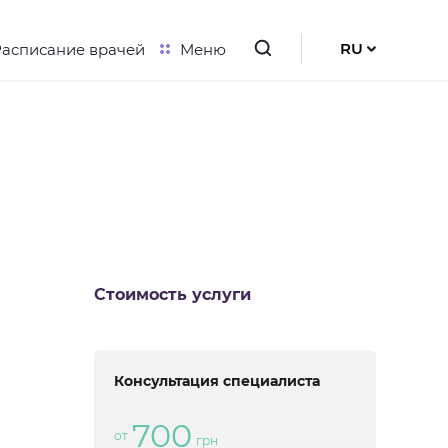
RU
Расписание врачей
Меню
UK
EN
Стоимость услуги
Консультация специалиста
700
от
грн