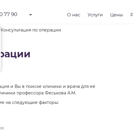
0 77 90
О нас
Услуги
Цены
Консультация по операции
ерации
ция и Вы в поиске клиники и врача для её
линики профессора Феськова А.М.
ие на следующие факторы:
я;