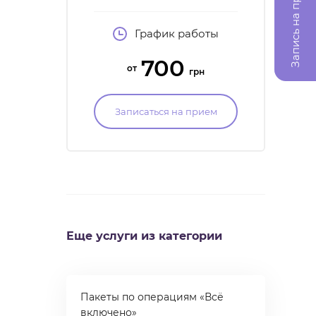
Запись на прием
малоинвазивной хирургии
кат
в гинекологии,
График работы
в
специалист в
ASR
эстетической
мал
700
гинекологии, член
от
грн
ассоциации акушеров-
гинекологов Украины
Записаться на прием
Еще услуги из категории
Пакеты по операциям «Всё
включено»