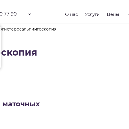
0 77 90
О нас
Услуги
Цены
огистеросальпингоскопия
оскопия
я маточных