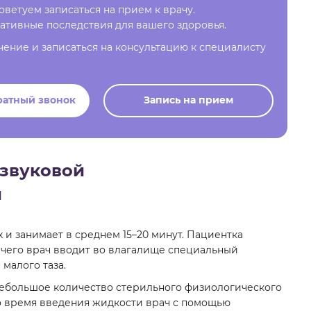
ветуем записаться на прием к врачу.
ативные последствия для вашего здоровья.
чение и записаться на консультацию к специалисту
ратный звонок
Запись на прием
азвуковой
и
и занимает в среднем 15–20 минут. Пациентка
 чего врач вводит во влагалище специальный
малого таза.
 небольшое количество стерильного физиологического
Во время введения жидкости врач с помощью