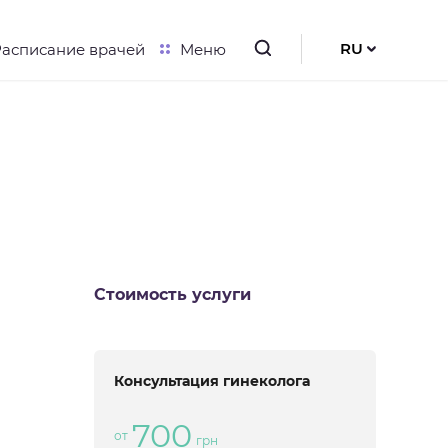
RU
Расписание врачей
Меню
UK
EN
Стоимость услуги
Консультация гинеколога
700
от
грн