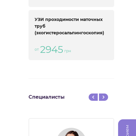
УЗИ проходимости маточных
труб
(эхогистеросальпингоскопия)
2945
от
грн
Специалисты