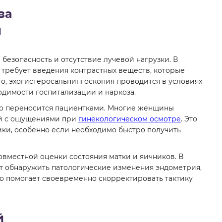
ва
и
безопасность и отсутствие лучевой нагрузки. В
 требует введения контрастных веществ, которые
о, эхогистеросальпингоскопия проводится в условиях
одимости госпитализации и наркоза.
шо переносится пациентками. Многие женщины
ый с ощущениями при
гинекологическом осмотре
. Это
ики, особенно если необходимо быстро получить
вместной оценки состояния матки и яичников. В
т обнаружить патологические изменения эндометрия,
то помогает своевременно скорректировать тактику
й