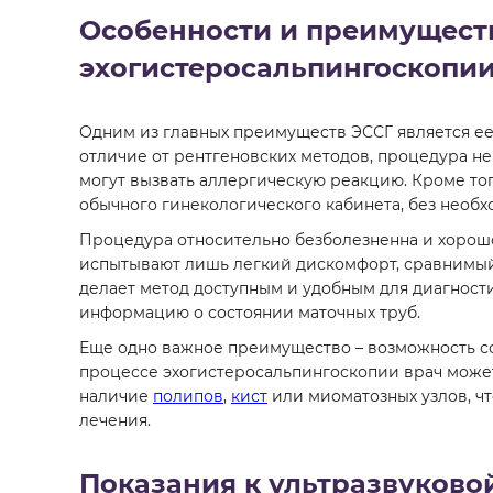
Особенности и преимущест
эхогистеросальпингоскопи
Одним из главных преимуществ ЭССГ является ее 
отличие от рентгеновских методов, процедура не
могут вызвать аллергическую реакцию. Кроме тог
обычного гинекологического кабинета, без необх
Процедура относительно безболезненна и хоро
испытывают лишь легкий дискомфорт, сравним
делает метод доступным и удобным для диагност
информацию о состоянии маточных труб.
Еще одно важное преимущество – возможность со
процессе эхогистеросальпингоскопии врач може
наличие
полипов
,
кист
или миоматозных узлов, ч
лечения.
Показания к ультразвуково