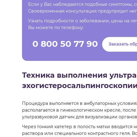
Если у Вас наблюдаются подобные симптомы, со
Своевременная консультация предупредит нег
Узнать подробности о заболевании, цены на ле
Вы можете по телефону:
0 800 50 77 90
Заказать об
Техника выполнения ультр
эхогистеросальпингоскопи
Процедура выполняется в амбулаторных условиях 
располагается в гинекологическом кресле, после
ультразвуковой датчик для визуализации органов 
Через тонкий катетер в полость матки вводится
раствора или специального контрастного геля. 