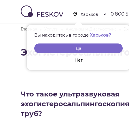
0 800 5
Главная
Услуги
Анализы и Диагностика
Эх
Вы находитесь в городе
Харьков?
Да
Эхогистеросальпинг
Нет
Что такое ультразвуковая
эхогистеросальпингоскопи
труб?