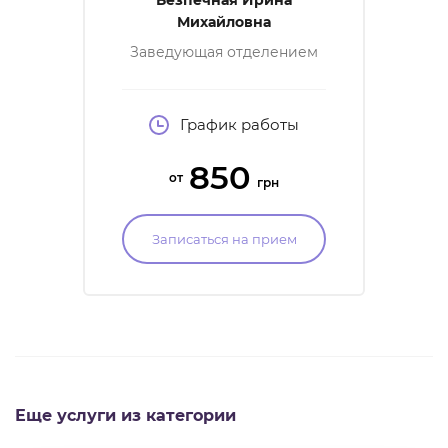
Безпечная Ирина
Михайловна
Заведующая отделением
ЭКО, врач акушер-
гинеколог, врач УЗД,
репродуктолог, член УАРМ,
ASRM, ESHRE
График работы
850
от
грн
Записаться на прием
Еще услуги из категории