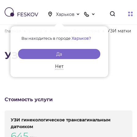
УЗИ матки
Главная
Услуги
Анализы и Диагностика
Вы находитесь в городе
Харьков?
УЗИ матки
Да
Нет
Стоимость услуги
УЗИ гинекологическое трансвагинальным
датчиком
645