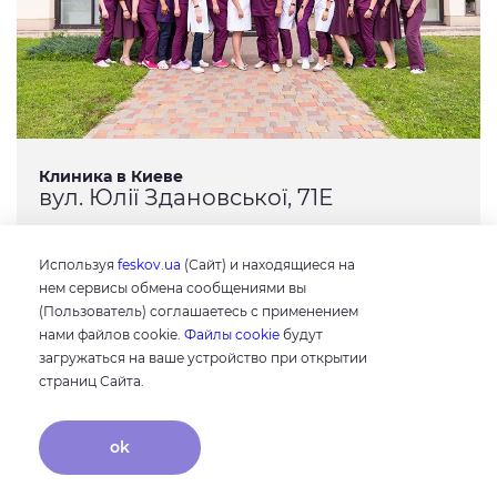
Клиника в Киеве
вул. Юлії Здановської, 71Е
Время работы
пн-пт 8:30 - 17:00
Используя
feskov.ua
(Сайт) и находящиеся на
нем сервисы обмена сообщениями вы
сб 9:00 - 13:00
(Пользователь) соглашаетесь с применением
нами файлов cookie.
Файлы cookie
будут
Телефон
загружаться на ваше устройство при открытии
0 800 50 77 90
страниц Сайта.
ok