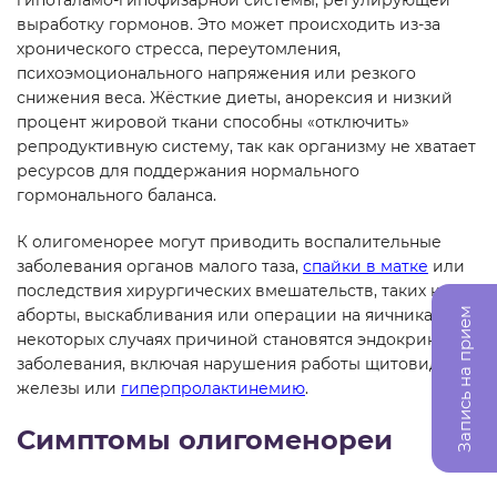
выработку гормонов. Это может происходить из-за
хронического стресса, переутомления,
психоэмоционального напряжения или резкого
снижения веса. Жёсткие диеты, анорексия и низкий
процент жировой ткани способны «отключить»
репродуктивную систему, так как организму не хватает
ресурсов для поддержания нормального
гормонального баланса.
К олигоменорее могут приводить воспалительные
заболевания органов малого таза,
спайки в матке
или
последствия хирургических вмешательств, таких как
Запись на прием
аборты, выскабливания или операции на яичниках. В
некоторых случаях причиной становятся эндокринные
заболевания, включая нарушения работы щитовидной
железы или
гиперпролактинемию
.
Симптомы олигоменореи