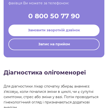
фахівця Ви можете за телефоном:
0 800 50 77 90
Замовити зворотній дзвінок
Запис на прийом
Діагностика олігоменореї
Для діагностики лікар спочатку збирає анамнез:
з’ясовує, коли почалися зміни в циклі, чи є супутні
симптоми, стрес або зміни у вазі. Потім проводиться
гінекологічний огляд і призначаються додаткові
аналізи.