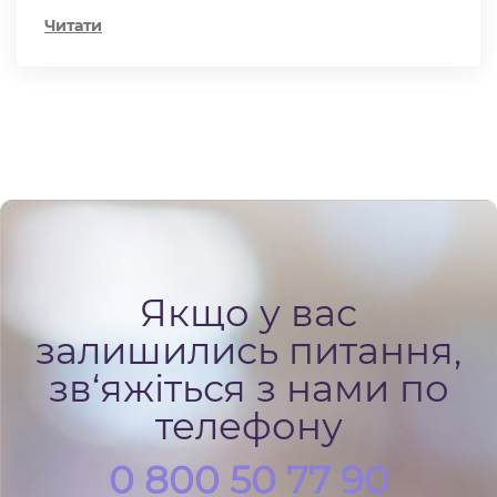
Читати
Якщо у вас
залишились питання,
зв‘яжіться з нами по
телефону
0 800 50 77 90