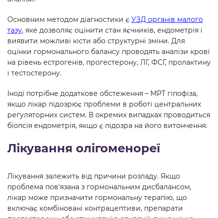
Основним методом діагностики є
УЗД органів малого
тазу
, яке дозволяє оцінити стан яєчників, ендометрія і
виявити можливі кісти або структурні зміни. Для
оцінки гормонального балансу проводять аналізи крові
на рівень естрогенів, прогестерону, ЛГ, ФСГ, пролактину
і тестостерону.
Іноді потрібне додаткове обстеження – МРТ гіпофіза,
якщо лікар підозрює проблеми в роботі центральних
регуляторних систем. В окремих випадках проводиться
біопсія ендометрія, якщо є підозра на його витончення.
Лікування олігоменореї
Лікування залежить від причини розладу. Якщо
проблема пов’язана з гормональним дисбалансом,
лікар може призначити гормональну терапію, що
включає комбіновані контрацептиви, препарати