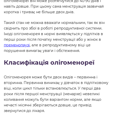
олігоменореї він може розтягнутися до 40-90 днів і
навіть довше. При цьому сама менструація зазвичай
коротка і триває не більше двох днів.
Такий стан не можна вважати нормальним, так як він
свідчить про збої в роботі репродуктивної системи.
Іноді олігоменорея в нормі виявляється у підлітків в
перші роки після початку менструації або у жінок в
пременопаузі
, але в репродуктивному віці це
порушення вимагає уваги і обстеження.
Класифікація олігоменореї
Олігоменорея може бути двох видів – первинна і
вторинна. Первинна виникає у дівчаток в підлітковому
віці, коли цикл тільки встановлюється. У перші два
роки після першої менструації (менархе) невеликі
коливання можуть бути варіантом норми, але якщо
нечасті місячні зберігаються довше, це привід
звернутися до лікаря.