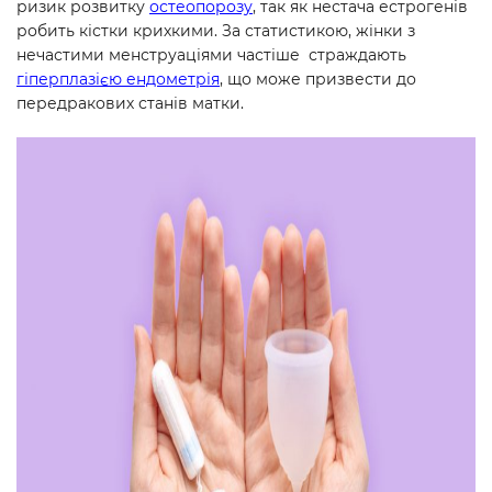
ризик розвитку
остеопорозу
, так як нестача естрогенів
робить кістки крихкими. За статистикою, жінки з
нечастими менструаціями частіше страждають
гіперплазією ендометрія
, що може призвести до
передракових станів матки.