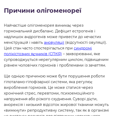
Причини олігоменореї
Найчастіше олігоменорея виникає через
гормональний дисбаланс. Дефіцит естрогенів і
надлишок андрогенів може привести до нечастих
менструацій і навіть
ановуляції
(відсутності овуляції).
Цей стан часто спостерігається при
синдромі
полікістозних яєчників (СПКЯ)
– захворюванні, яке
супроводжується нерегулярним циклом, підвищеним
рівнем чоловічих гормонів і проблемами із зачаттям.
Ще однією причиною може бути порушення роботи
гіпоталамо-гіпофізарної системи, яка регулює
вироблення гормонів. Це може статися через
хронічний стрес, перевтоми, психоемоційного
напруження або різкого схуднення. Суворі дієти,
анорексія і низький відсоток жирової тканини можуть
«вимкнути» репродуктивну систему, так як в організмі
не вистачає ресурсів для підтримки нормального