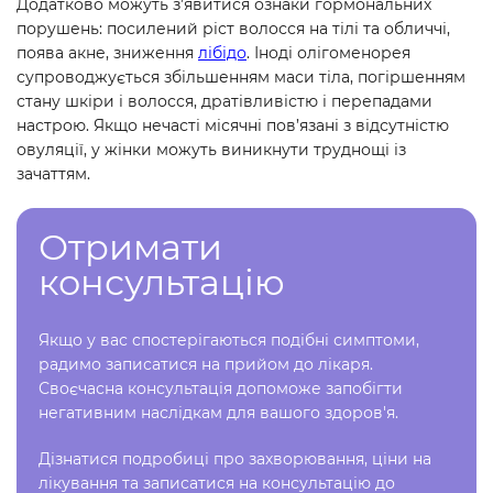
Додатково можуть з’явитися ознаки гормональних
порушень: посилений ріст волосся на тілі та обличчі,
поява акне, зниження
лібідо
. Іноді олігоменорея
супроводжується збільшенням маси тіла, погіршенням
стану шкіри і волосся, дратівливістю і перепадами
настрою. Якщо нечасті місячні пов’язані з відсутністю
овуляції, у жінки можуть виникнути труднощі із
зачаттям.
Отримати
консультацію
Якщо у вас спостерігаються подібні симптоми,
радимо записатися на прийом до лікаря.
Своєчасна консультація допоможе запобігти
негативним наслідкам для вашого здоров'я.
Дізнатися подробиці про захворювання, ціни на
лікування та записатися на консультацію до