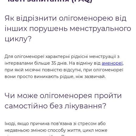
Як відрізнити олігоменорею від
інших порушень менструального
циклу?
Для олігоменореї характерні рідкісні менструації з
інтервалами більше 35 днів. На відміну від
аменореї
,
при якій місячні повністю відсутні, при олігоменореї
вони просто виникають рідше, ніж зазвичай.
Чи може олігоменорея пройти
самостійно без лікування?
Іноді, якщо причина пов’язана зі стресом або
недавньою зміною способу життя, цикл може