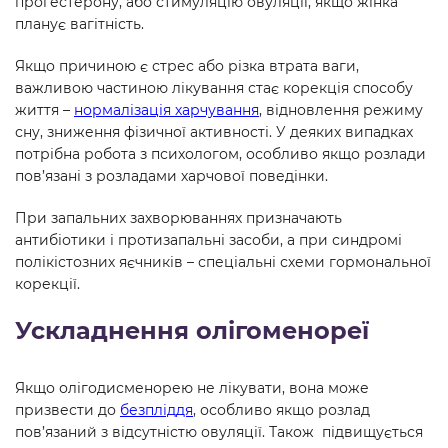
прогестерону, або стимуляцію овуляції, якщо жінка
планує вагітність.
Якщо причиною є стрес або різка втрата ваги,
важливою частиною лікування стає корекція способу
життя –
нормалізація харчування
, відновлення режиму
сну, зниження фізичної активності. У деяких випадках
потрібна робота з психологом, особливо якщо розлади
пов’язані з розладами харчової поведінки.
При запальних захворюваннях призначають
антибіотики і протизапальні засоби, а при синдромі
полікістозних яєчників – спеціальні схеми гормональної
корекції.
Ускладнення олігоменореї
Якщо олігодисменорею не лікувати, вона може
призвести до
безпліддя
, особливо якщо розлад
пов’язаний з відсутністю овуляції. Також підвищується