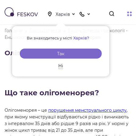
Головна
Енциклопедія
Енциклопедія гінекології -
Енциклопедія гінекології
Олігоменорея
Ви знаходитесь у місті
Харків?
Олігоменорея
Так
Ні
Що таке олігоменорея?
Олігоменорея – це
порушення менструального циклу
,
при якому менструації відбуваються рідко і виникають
з інтервалом 35 днів або рідше 9 разів на рік. У нормі у
жінок цикл триває від 21 до 35 днів, але при