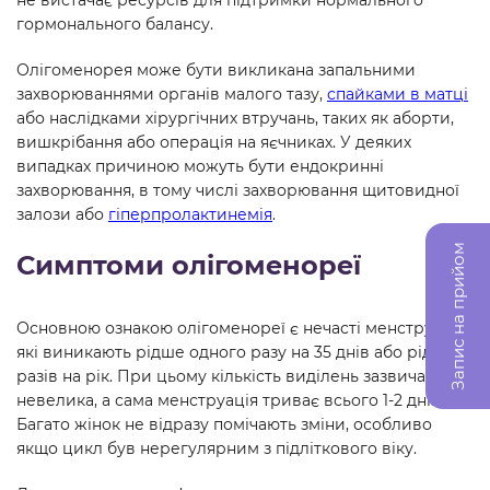
гормонального балансу.
Олігоменорея може бути викликана запальними
захворюваннями органів малого тазу,
спайками в матці
або наслідками хірургічних втручань, таких як аборти,
вишкрібання або операція на яєчниках. У деяких
випадках причиною можуть бути ендокринні
захворювання, в тому числі захворювання щитовидної
залози або
гіперпролактинемія
.
Запис на прийом
Симптоми олігоменореї
Основною ознакою олігоменореї є нечасті менструації,
які виникають рідше одного разу на 35 днів або рідше 9
разів на рік. При цьому кількість виділень зазвичай
невелика, а сама менструація триває всього 1-2 дні.
Багато жінок не відразу помічають зміни, особливо
якщо цикл був нерегулярним з підліткового віку.