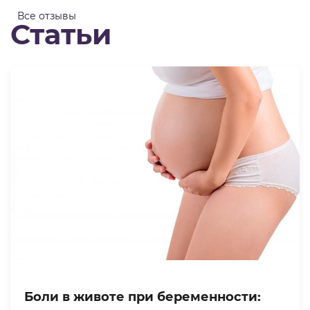
хочу відмітити , що в клініці дуже чисто та
Все отзывы
Статьи
комфортно, все продумано для кращих умов
пацієнта.
Боли в животе при беременности: