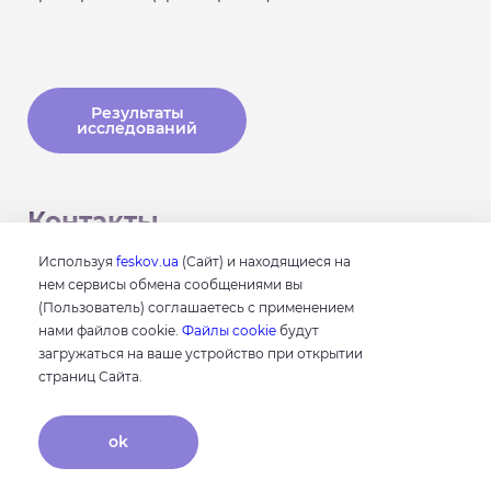
Результаты
исследований
Контакты
Используя
feskov.ua
(Сайт) и находящиеся на
нем сервисы обмена сообщениями вы
Время работы:
(Пользователь) соглашаетесь с применением
пн, ср, пт 8:30 - 16:00
нами файлов cookie.
Файлы cookie
будут
вт, чт 8:30 - 15:00
загружаться на ваше устройство при открытии
страниц Сайта.
Номер телефона:
+38 098 100 76 76
ok
+38 066 100 76 76
+38 093 100 76 76