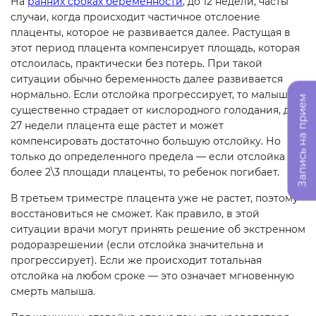
На
ранних сроках беременности
, до 12 недели, часты
случаи, когда происходит частичное отслоение
плаценты, которое не развивается далее. Растущая в
этот период плацента компенсирует площадь, которая
отслоилась, практически без потерь. При такой
ситуации обычно беременность далее развивается
нормально. Если отслойка прогрессирует, то малыш
Запись на прием
существенно страдает от кислородного голодания, до
27 недели плацента еще растет и может
компенсировать достаточно большую отслойку. Но
только до определенного предела — если отслойка
более 2\3 площади плаценты, то ребенок погибает.
В третьем триместре плацента уже не растет, поэтому
восстановиться не сможет. Как правило, в этой
ситуации врачи могут принять решение об экстренном
родоразрешении (если отслойка значительна и
прогрессирует). Если же происходит тотальная
отслойка на любом сроке — это означает мгновенную
смерть малыша.