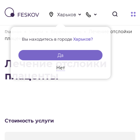
Лечение отслойки
Главная
Услуги
Беременность
плаценты
Вы находитесь в городе
Харьков?
Да
Лечение отслойки
Нет
плаценты
Стоимость услуги