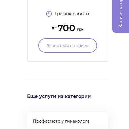
Запись на прием
малоинвазивной хирургии
кат
в гинекологии,
График работы
в
специалист в
ASR
эстетической
мал
700
гинекологии, член
от
грн
ассоциации акушеров-
гинекологов Украины
Записаться на прием
Еще услуги из категории
Профосмотр у гинеколога