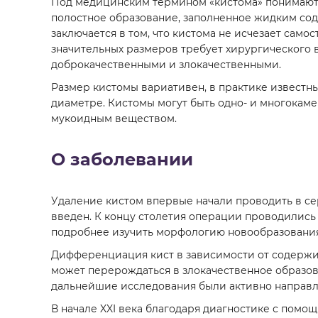
Под медицинским термином «кистома» понимают 
полостное образование, заполненное жидким со
заключается в том, что кистома не исчезает само
значительных размеров требует хирургического 
доброкачественными и злокачественными.
Размер кистомы вариативен, в практике известны 
диаметре. Кистомы могут быть одно- и многокам
мукоидным веществом.
О заболевании
Удаление кистом впервые начали проводить в сер
введен. К концу столетия операции проводилис
подробнее изучить морфологию новообразования
Дифференциация кист в зависимости от содержимо
может перерождаться в злокачественное образова
дальнейшие исследования были активно направл
В начале XXI века благодаря диагностике с помощ