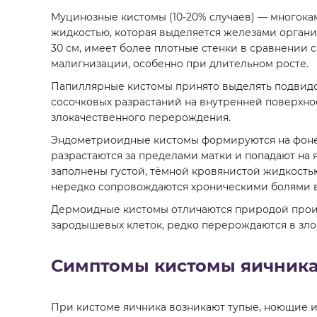
Муцинозные кистомы (10-20% случаев) — многок
жидкостью, которая выделяется железами органи
30 см, имеет более плотные стенки в сравнении
малигнизации, особенно при длительном росте.
Папиллярные кистомы принято выделять подвидо
сосочковых разрастаний на внутренней поверхно
злокачественного перерождения.
Эндометриоидные кистомы формируются на фон
разрастаются за пределами матки и попадают на
заполнены густой, тёмной кровянистой жидкост
нередко сопровождаются хроническими болями в
Дермоидные кистомы отличаются природой прои
зародышевых клеток, редко перерождаются в зло
Симптомы кистомы яичник
При кистоме яичника возникают тупые, ноющие и