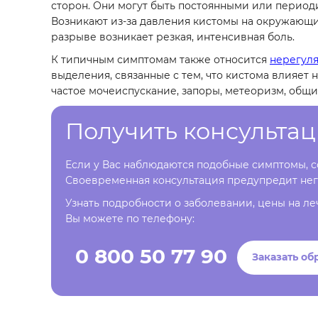
сторон. Они могут быть постоянными или перио
Возникают из-за давления кистомы на окружающ
разрыве возникает резкая, интенсивная боль.
К типичным симптомам также относится
нерегуля
выделения, связанные с тем, что кистома влияет
частое мочеиспускание, запоры, метеоризм, общ
Получить консульта
Если у Вас наблюдаются подобные симптомы, со
Своевременная консультация предупредит нег
Узнать подробности о заболевании, цены на ле
Вы можете по телефону:
0 800 50 77 90
Заказать об