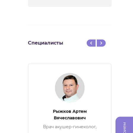
Специалисты
Рыжков Артем
Бла
Вячеславович
За
ка
Врач акушер-гинеколог,
врач УЗД, специалист