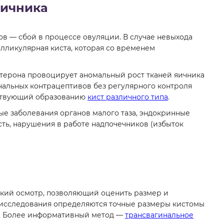
яичника
в — сбой в процессе овуляции. В случае невыхода
лликулярная киста, которая со временем
терона провоцирует аномальный рост тканей яичника
альных контрацептивов без регулярного контроля
бствующий образованию
кист различного типа
.
ые заболевания органов малого таза, эндокринные
ь, нарушения в работе надпочечников (избыток
ский осмотр, позволяющий оценить размер и
 исследования определяются точные размеры кистомы
в. Более информативный метод —
трансвагинальное