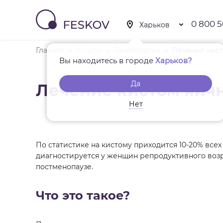
0 800 5
Главная
Услуги
Гинекология
Лечение кист
Вы находитесь в городе
Харьков?
Да
Лечение кистом яич
Нет
По статистике на кистому приходится 10-20% все
диагностируется у женщин репродуктивного возра
постменопаузе.
Что это такое?