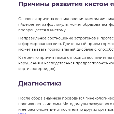
Причины развития кистом 
Основная причина возникновения кистом яичнико
яйцеклетки из фолликула, может образоваться фо
превращается в кистому.
Неправильное соотношение эстрогенов и прогес
и формированию кист. Длительный прием гормон
может вызвать гормональный дисбаланс, спосо
К перечню причин также относятся воспалительн
нарушения и наследственная предрасположенност
кортикостероидов).
Диагностика
После сбора анамнеза проводится гинекологиче
подвижность кистомы. Методом ультразвукового
и её расположение относительно других органо