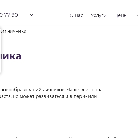
0 77 90
О нас
Услуги
Цены
ом яичника
ника
х новообразований яичников. Чаще всего она
ста, но может развиваться и в пери- или