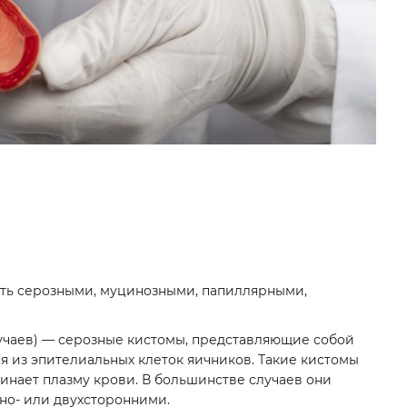
ыть серозными, муцинозными, папиллярными,
учаев) — серозные кистомы, представляющие собой
я из эпителиальных клеток яичников. Такие кистомы
инает плазму крови. В большинстве случаев они
но- или двухсторонними.