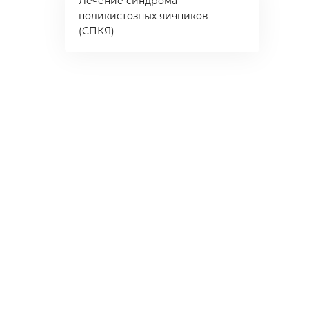
Лечение синдрома
поликистозных яичников
(СПКЯ)