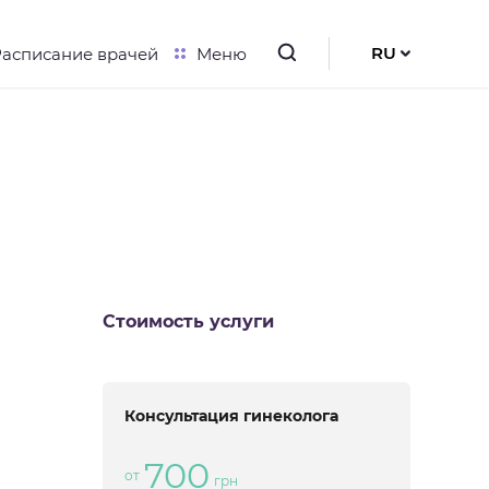
RU
Расписание врачей
Меню
UK
EN
Стоимость услуги
Консультация гинеколога
700
от
грн