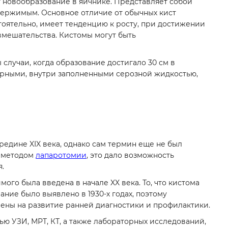
новообразование в яичнике. Представляет собой
держимым. Основное отличие от обычных кист
стоятельно, имеет тенденцию к росту, при достижении
вмешательства. Кистомы могут быть
случаи, когда образование достигало 30 см в
ерными, внутри заполненными серозной жидкостью,
едине XIX века, однако сам термин еще не был
ь методом
лапаротомии
, это дало возможность
.
го была введена в начале XX века. То, что кистома
ние было выявлено в 1930-х годах, поэтому
ены на развитие ранней диагностики и профилактики.
ью УЗИ, МРТ, КТ, а также лабораторных исследований,