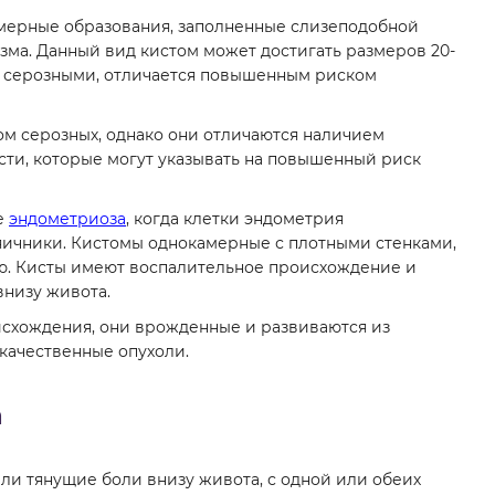
амерные образования, заполненные слизеподобной
зма. Данный вид кистом может достигать размеров 20-
 с серозными, отличается повышенным риском
м серозных, однако они отличаются наличием
сти, которые могут указывать на повышенный риск
е
эндометриоза
, когда клетки эндометрия
 яичники. Кистомы однокамерные с плотными стенками,
ью. Кисты имеют воспалительное происхождение и
низу живота.
схождения, они врожденные и развиваются из
качественные опухоли.
а
ли тянущие боли внизу живота, с одной или обеих