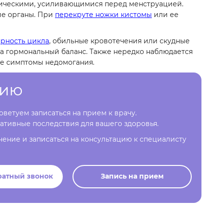
дическими, усиливающимися перед менструацией.
ие органы. При
перекруте ножки кистомы
или ее
рность цикла
, обильные кровотечения или скудные
 на гормональный баланс. Также нередко наблюдается
ие симптомы недомогания.
цию
ветуем записаться на прием к врачу.
ативные последствия для вашего здоровья.
чение и записаться на консультацию к специалисту
ратный звонок
Запись на прием