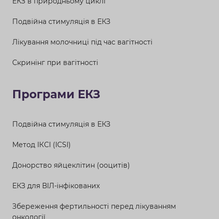
ЕКЗ в природньому циклі
Подвійна стимуляція в ЕКЗ
Лікування молочниці під час вагітності
Скринінг при вагітності
Програми ЕКЗ
Подвійна стимуляція в ЕКЗ
Метод ІКСІ (ICSI)
Донорство яйцеклітин (ооцитів)
ЕКЗ для ВІЛ-інфікованих
Збереження фертильності перед лікуванням
онкології