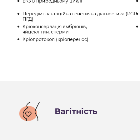
ЕКЗ в природньому циклі
Передімплантаційна генетична діагностика (PGD,
ПГД)
Кріоконсервація ембріонів,
яйцеклітин, сперми
Кріопротокол (кріоперенос)
Вагітність