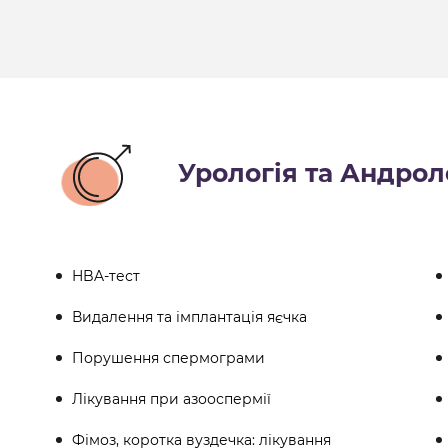
Урологія та Андрол
HBA-тест
Видалення та імплантація яєчка
Порушення спермограми
Лікування при азооспермії
Фімоз, коротка вуздечка: лікування