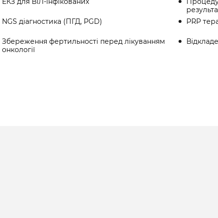
ЕКЗ для ВІЛ-інфікованих
Процеду
результа
NGS діагностика (ПГД, PGD)
PRP тера
Збереження фертильності перед лікуванням
Відклад
онкології