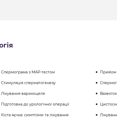
огія
Спермограма з МАР-тестом
Прийом 
Стимуляція сперматогенезу
Спермогр
Лікування варикоцеле
Вазектом
Підготовка до урологічної операції
Цистоск
Кіста яєчка: симптоми та лікування
Лікуванн