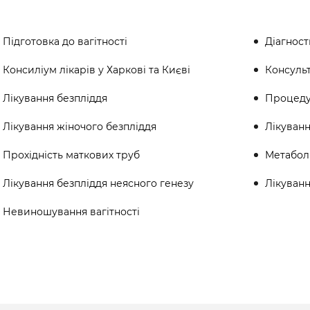
Підготовка до вагітності
Діагност
Консиліум лікарів у Харкові та Києві
Консуль
Лікування безпліддя
Процедур
Лікування жіночого безпліддя
Лікуванн
Прохідність маткових труб
Метабол
Лікування безпліддя неясного генезу
Лікуван
Невиношування вагітності