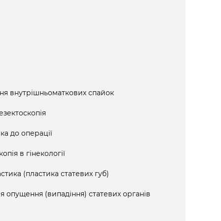
ння внутрішньоматкових спайок
езектоскопія
ка до операції
опія в гінекології
стика (пластика статевих губ)
я опущення (випадіння) статевих органів