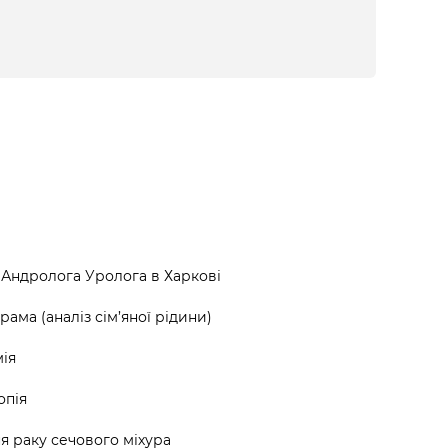
Андролога Уролога в Харкові
ама (аналіз сім’яної рідини)
ія
опія
я раку сечового міхура