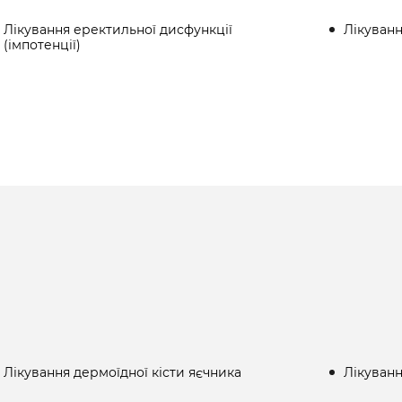
Лікування еректильної дисфункції
Лікуванн
(імпотенції)
Лікування дермоїдної кісти яєчника
Лікуванн