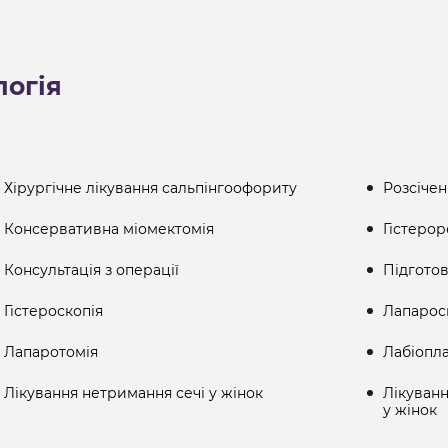
логія
Хірургічне лікування сальпінгоофориту
Розсіче
Консервативна міомектомія
Гістерор
Консультація з операції
Підготов
Гістероскопія
Лапароск
Лапаротомія
Лабіопла
Лікування нетримання сечі у жінок
Лікуванн
у жінок