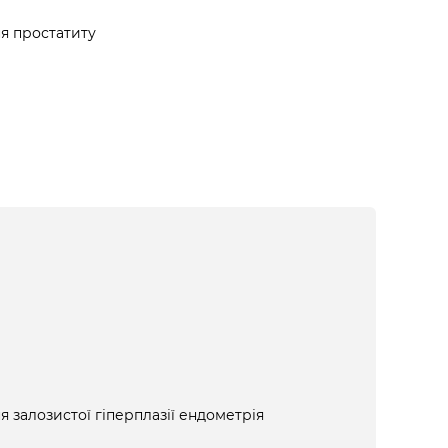
я простатиту
я залозистої гіперплазії ендометрія