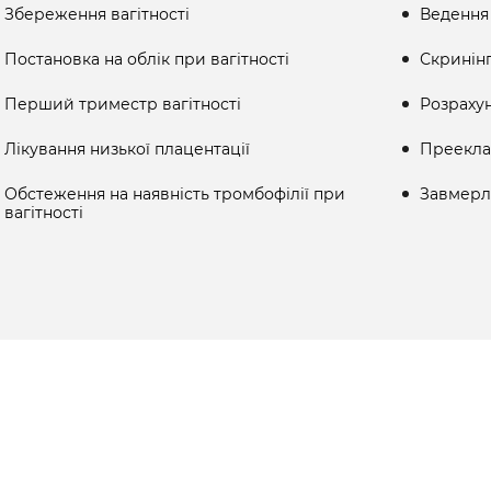
Збереження вагітності
Ведення 
Постановка на облік при вагітності
Скринін
Перший триместр вагітності
Розраху
Лікування низької плацентації
Прееклам
Обстеження на наявність тромбофілії при
Завмерла
вагітності