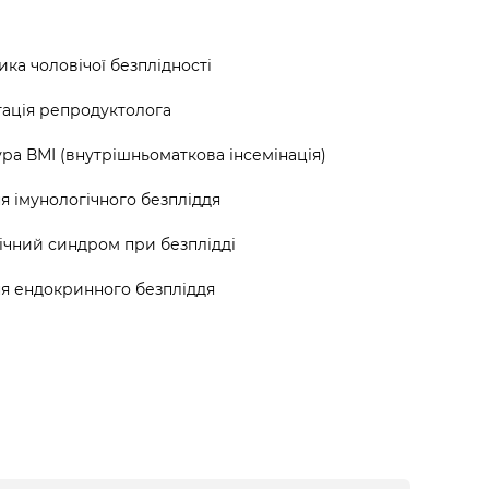
ика чоловічої безплідності
тація репродуктолога
а ВМІ (внутрішньоматкова інсемінація)
я імунологічного безпліддя
ічний синдром при безплідді
ня ендокринного безпліддя