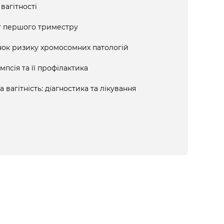
вагітності
г першого триместру
нок ризику хромосомних патологій
псія та її профілактика
 вагітність: діагностика та лікування