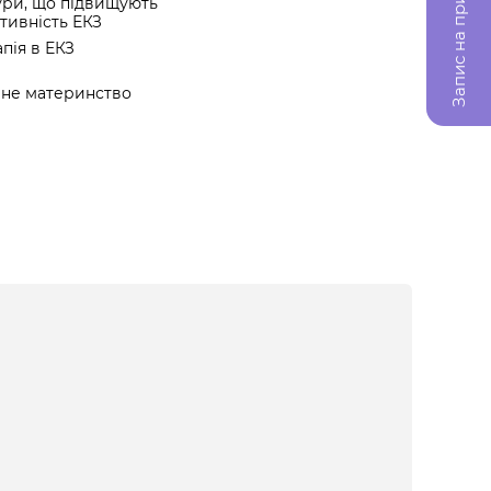
Запис на прийом
ри, що підвищують
тивність ЕКЗ
пія в ЕКЗ
ене материнство