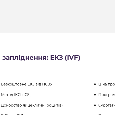
запліднення: ЕКЗ (IVF)
Безкоштовне ЕКЗ від НСЗУ
Ціна пр
Метод ІКСІ (ICSI)
Програма
Донорство яйцеклітин (ооцитів)
Сурогат