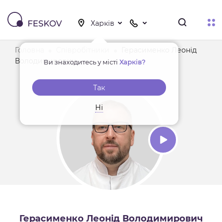
Головна
Співробітники
Герасименко Леонід
Володимирович
Ви знаходитесь у місті
Харків?
Так
Ні
Герасименко Леонід Володимирович