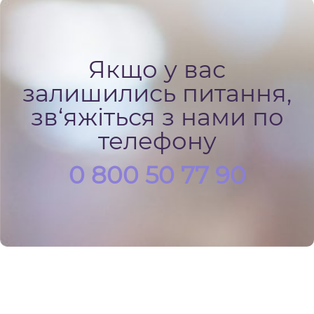
Якщо у вас
залишились питання,
зв‘яжіться з нами по
телефону
0 800 50 77 90