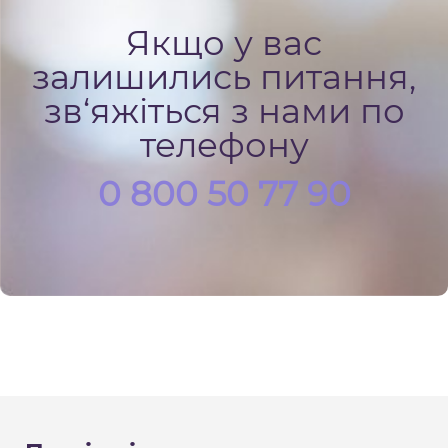
Якщо у вас
залишились питання,
зв‘яжіться з нами по
телефону
0 800 50 77 90