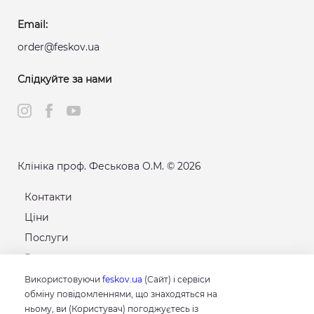
Email:
order@feskov.ua
Слідкуйте за нами
Клініка проф. Феськова О.М. © 2026
Контакти
Ціни
Послуги
Розклад
Карта сайту
Використовуючи
feskov.ua
(Сайт) і сервіси
обміну повідомленнями, що знаходяться на
ньому, ви (Користувач) погоджуєтесь із
GOOGLE