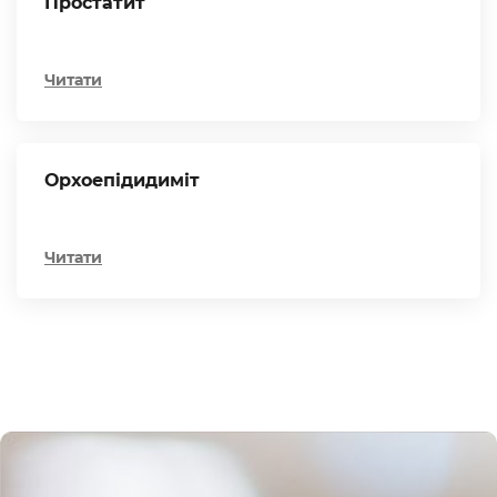
Простатит
Читати
Орхоепідидиміт
Читати