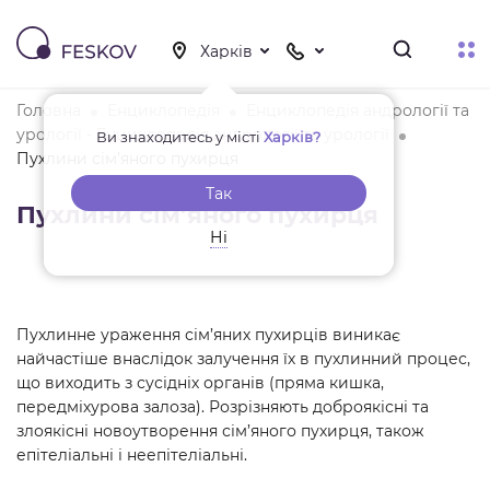
Головна
Енциклопедія
Енциклопедія андрології та
урології - Енциклопедія андрології та урології
Ви знаходитесь у місті
Харків?
Пухлини сім’яного пухирця
Так
Пухлини сім’яного пухирця
Ні
Пухлинне ураження сім’яних пухирців виникає
найчастіше внаслідок залучення їх в пухлинний процес,
що виходить з сусідніх органів (пряма кишка,
передміхурова залоза). Розрізняють доброякісні та
злоякісні новоутворення сім’яного пухирця, також
епітеліальні і неепітеліальні.