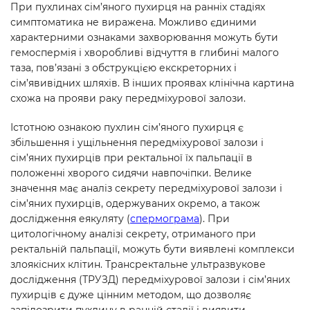
При пухлинах сім’яного пухирця на ранніх стадіях
симптоматика не виражена. Можливо єдиними
характерними ознаками захворювання можуть бути
гемоспермія і хворобливі відчуття в глибині малого
таза, пов’язані з обструкцією екскреторних і
сім’явивідних шляхів. В інших проявах клінічна картина
схожа на прояви раку передміхурової залози.
Істотною ознакою пухлин сім’яного пухирця є
збільшення і ущільнення передміхурової залози і
сім’яних пухирців при ректальної їх пальпації в
положенні хворого сидячи навпочіпки. Велике
значення має аналіз секрету передміхурової залози і
сім’яних пухирців, одержуваних окремо, а також
дослідження еякуляту (
спермограма
). При
цитологічному аналізі секрету, отриманого при
ректальній пальпації, можуть бути виявлені комплекси
злоякісних клітин. Трансректальне ультразвукове
дослідження (ТРУЗД) передміхурової залози і сім’яних
пухирців є дуже цінним методом, що дозволяє