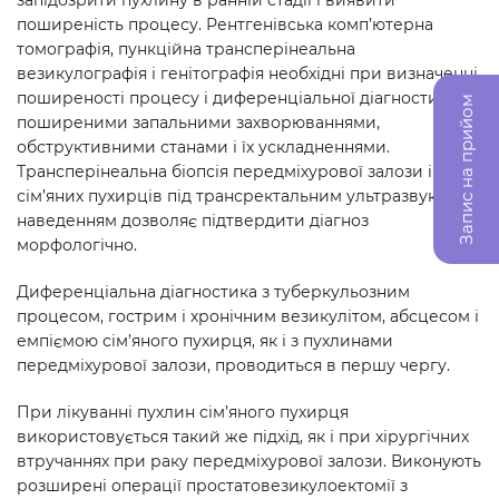
запідозрити пухлину в ранній стадії і виявити
поширеність процесу. Рентгенівська комп’ютерна
томографія, пункційна трансперінеальна
везикулографія і генітографія необхідні при визначенні
поширеності процесу і диференціальної діагностики з
Запис на прийом
поширеними запальними захворюваннями,
обструктивними станами і їх ускладненнями.
Трансперінеальна біопсія передміхурової залози і
сім’яних пухирців під трансректальним ультразвуковим
наведенням дозволяє підтвердити діагноз
морфологічно.
Диференціальна діагностика з туберкульозним
процесом, гострим і хронічним везикулітом, абсцесом і
емпіємою сім’яного пухирця, як і з пухлинами
передміхурової залози, проводиться в першу чергу.
При лікуванні пухлин сім’яного пухирця
використовується такий же підхід, як і при хірургічних
втручаннях при раку передміхурової залози. Виконують
розширені операції простатовезикулоектомії з