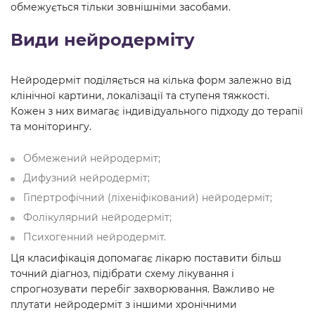
обмежується тільки зовнішніми засобами.
Види нейродерміту
Нейродерміт поділяється на кілька форм залежно від
клінічної картини, локалізації та ступеня тяжкості.
Кожен з них вимагає індивідуального підходу до терапії
та моніторингу.
Обмежений нейродерміт;
Дифузний нейродерміт;
Гіпертрофічний (ліхеніфікований) нейродерміт;
Фолікулярний нейродерміт;
Психогенний нейродерміт.
Ця класифікація допомагає лікарю поставити більш
точний діагноз, підібрати схему лікування і
спрогнозувати перебіг захворювання. Важливо не
плутати нейродерміт з іншими хронічними