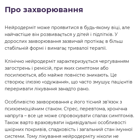
Про захворювання
Нейродерміт може проявитися в будь-якому віці, але
найчастіше він розвивається у дітей і підлітків. У
дорослих захворювання зазвичай протікає в більш
стабільній формі і вимагає тривалої терапії.
Клінічно нейродерміт характеризується чергуванням
загострень і ремісій, при яких симптоми або
посилюються, або майже повністю зникають. Це
створює ілюзію «одужання», що часто змушує пацієнтів
переривати лікування занадто рано.
Особливістю захворювання є його тісний зв’язок з
психоемоційним станом. Стрес, перевтома, хронічна
напруга – все це може спровокувати спалах симптомів.
Також варто враховувати індивідуальні особливості
шкірних покривів, спадковість і загальний стан імунної
системи. Тому лікування нейродерміту ніколи не