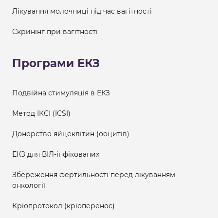
Лікування молочниці під час вагітності
Скринінг при вагітності
Програми ЕКЗ
Подвійна стимуляція в ЕКЗ
Метод ІКСІ (ICSI)
Донорство яйцеклітин (ооцитів)
ЕКЗ для ВІЛ-інфікованих
Збереження фертильності перед лікуванням
онкології
Кріопротокол (кріоперенос)