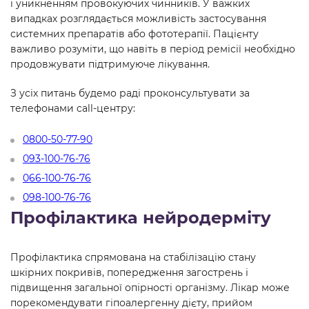
і уникненням провокуючих чинників. У важких
випадках розглядається можливість застосування
системних препаратів або фототерапії. Пацієнту
важливо розуміти, що навіть в період ремісії необхідно
продовжувати підтримуюче лікування.
З усіх питань будемо раді проконсультувати за
телефонами call-центру:
0800-50-77-90
093-100-76-76
066-100-76-76
098-100-76-76
Профілактика нейродерміту
Профілактика спрямована на стабілізацію стану
шкірних покривів, попередження загострень і
підвищення загальної опірності організму. Лікар може
порекомендувати гіпоалергенну дієту, прийом