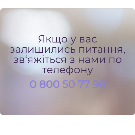
Якщо у вас
залишились питання,
зв‘яжіться з нами по
телефону
0 800 50 77 90