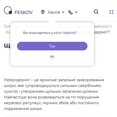
Головна
Енциклопедія
Енциклопедія дерматології
- Енциклопедія дерматології
Що таке нейродерміт?
Ви знаходитесь у місті
Харків?
Що таке нейродерміт?
Так
Ні
Нейродерміт – це хронічне запальне захворювання
шкіри, яке супроводжується сильним свербінням,
сухістю і утворенням щільних запалених ділянок.
Найчастіше вона розвивається на тлі порушення
нервової регуляції, імунних збоїв або постійного
подразнення шкіри.