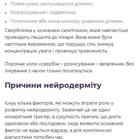
Поява сухих, шелушащихся ділянок;
Розтріскування і подряпини;
Потемніння або зміна кольору уражених ділянок.
Сверблячка є основним симптомом, який найчастіше
приводить пацієнта до лікаря. Вона може бути
настільки вираженою, що порушує сон, знижує
концентрацію уваги і провокує тривожність.
Порочне коло «свербіж – розчісування – запалення» без
лікування з часом тільки посилюється.
Причини нейродерміту
Існує кілька факторів, які можуть зіграти роль у
розвитку нейродерміту. Зазвичай це не один
конкретний тригер, а сукупність причин, що діють
одночасно або послідовно. Іноді виявити основний
фактор не вдається відразу, а для комплексної
діагностики потрібен час.