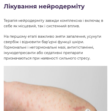
Лікування нейродерміту
Терапія нейродерміту завжди комплексна і включає в
себе як місцевий, так і системний вплив.
На першому етапі важливо зняти запалення, усунути
свербіж і відновити бар’єрні функції шкіри.
Гормональні і негормональні мазі, антигістамінні,
імунодепресанти або седативні препарати
призначаються при наявності сильного стресу.