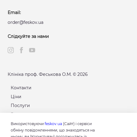
Email:
order@feskov.ua
Слідкуйте за нами
Клініка проф. Феськова О.М. © 2026
Контакти
Ціни
Послуги
Розклад
Карта сайту
Використовуючи
feskov.ua
(Сайт) і сервіси
обміну повідомленнями, що знаходяться на
ньому, ви (Користувач) погоджуєтесь із