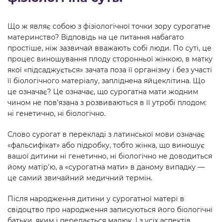
Що ж являє собою з фізіологічної точки зору сурогатне
материнство? Відповідь на це питання набагато
простіше, ніж зазвичай вважають собі люди. По суті, це
процес виношування плоду сторонньої жінкою, в матку
якої «підсаджується» зачата поза її організму і без участі
її біологічного матеріалу, запліднена яйцеклітина. Що
це означає? Це означає, що сурогатна мати жодним
чином не пов’язана з розвиваються в її утробі плодом:
ні генетично, ні біологічно.
Слово сурогат в перекладі з латинської мови означає
«фальсифікат» або підробку, тобто жінка, що виношує
вашої дитини ні генетично, ні біологічно не доводиться
йому матір’ю, а «сурогатна мати» в даному випадку —
це самий звичайний медичний термін.
Після народження дитини у сурогатної матері в
свідоцтво про народження записуються його біологічні
батьки, яким і передається малюк. І з усіх аспектів,