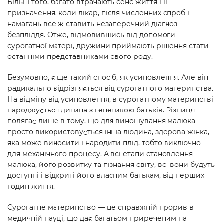
Більш того, багато втрачають сенс життя і її
призначення, коли лікар, після численних спроб і
намагань все ж ставить незаперечний діагноз –
безпліддя. Отже, відмовившись від допомоги
сурогатної матері, дружини приймають рішення стати
останніми представниками свого роду.
Безумовно, є ще такий спосіб, як усиновлення. Але він
радикально відрізняється від сурогатного материнства.
На відміну від усиновлення, в сурогатному материнстві
народжується дитина з генетикою батьків. Різниця
полягає лише в тому, що для виношування малюка
просто використовується інша людина, здорова жінка,
яка може виносити і народити плід, тобто виключно
для механічного процесу. А всі етапи становлення
малюка, його розвитку та пізнання світу, всі вони будуть
доступні і відкриті його власним батькам, від перших
годин життя.
Сурогатне материнство — це справжній прорив в
медичній науці, що дає багатьом приреченим на