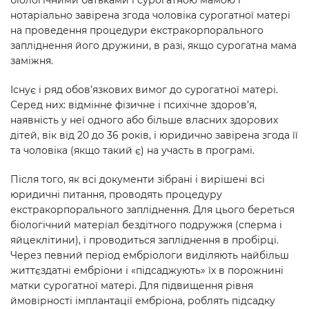
біологічними батьками і сурогатною мамою і
нотаріально завірена згода чоловіка сурогатної матері
на проведення процедури екстракорпорального
запліднення його дружини, в разі, якщо сурогатна мама
заміжня.
Існує і ряд обов’язкових вимог до сурогатної матері.
Серед них: відмінне фізичне і психічне здоров’я,
наявність у неї одного або більше власних здорових
дітей, вік від 20 до 36 років, і юридично завірена згода її
та чоловіка (якщо такий є) на участь в програмі.
Після того, як всі документи зібрані і вирішені всі
юридичні питання, проводять процедуру
екстракорпорального запліднення. Для цього береться
біологічний матеріал бездітного подружжя (сперма і
яйцеклітини), і проводиться запліднення в пробірці.
Через певний період ембріологи виділяють найбільш
життєздатні ембріони і «підсаджують» їх в порожнині
матки сурогатної матері. Для підвищення рівня
ймовірності імплантації ембріона, роблять підсадку