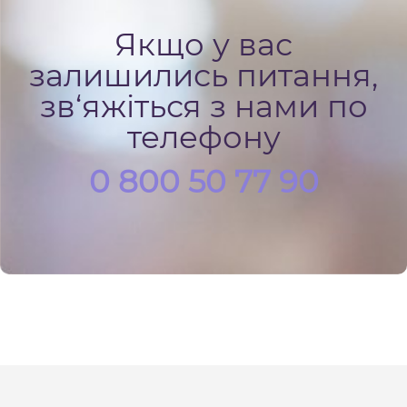
Якщо у вас
залишились питання,
зв‘яжіться з нами по
телефону
0 800 50 77 90