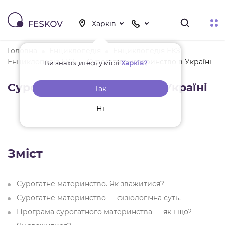
Головна
Енциклопедія
Енциклопедія ЕКЗ -
Енциклопедія ЕКЗ
Сурогатне материнство в Україні
Ви знаходитесь у місті
Харків?
Сурогатне материнство в Україні
Так
Ні
Зміст
Сурогатне материнство. Як зважитися?
Сурогатне материнство — фізіологічна суть.
Програма сурогатного материнства — як і що?