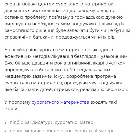
спеціалізовані центри сурогатного материнства,
діяльність яких схвалена на державному рівні, то
останню проблему, пов’язану з громадською думкою,
вирішувати необхідно самим подружжю. Тільки від їх
самостійного рішення буде залежати бути чи не бути їм
справжніми батьками, продовжується чи ні їх рід.
У нашій країні сурогатне материнство, як один з
ефективних методів лікування безпліддя є узаконеним.
Вже більше двадцяти років вітчизняні лікарі з успіхом
впроваджують його в життя. У спеціалізованих
медцентрах зазвичай існує розроблена програма
сурогатного материнства, проходячи яку, подружжя,
яке бажає мати дітей, отримують реалізацію своєї мрії.
У програму
сурогатного материнства
входять такі
етапи:
підбір кандидатури сурогатної матері;
повне медичне обстеження сурогатної матері