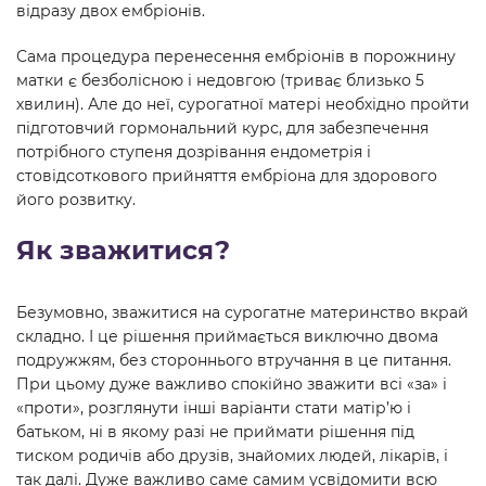
відразу двох ембріонів.
Сама процедура перенесення ембріонів в порожнину
матки є безболісною і недовгою (триває близько 5
хвилин). Але до неї, сурогатної матері необхідно пройти
підготовчий гормональний курс, для забезпечення
потрібного ступеня дозрівання ендометрія і
стовідсоткового прийняття ембріона для здорового
його розвитку.
Як зважитися?
Безумовно, зважитися на сурогатне материнство вкрай
складно. І це рішення приймається виключно двома
подружжям, без стороннього втручання в це питання.
При цьому дуже важливо спокійно зважити всі «за» і
«проти», розглянути інші варіанти стати матір’ю і
батьком, ні в якому разі не приймати рішення під
тиском родичів або друзів, знайомих людей, лікарів, і
так далі. Дуже важливо саме самим усвідомити всю