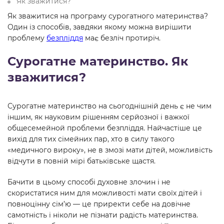
Як зважитися?
Як зважитися на програму сурогатного материнства?
Один із способів, завдяки якому можна вирішити
проблему
безпліддя
має безліч протиріч.
Сурогатне материнство. Як
зважитися?
Сурогатне материнство на сьогоднішній день є не чим
іншим, як науковим рішенням серйозної і важкої
общесемейной проблеми безпліддя. Найчастіше це
вихід для тих сімейних пар, хто в силу такого
«медичного вироку», не в змозі мати дітей, можливість
відчути в повній мірі батьківське щастя.
Бачити в цьому способі духовне злочин і не
скористатися ним для можливості мати своїх дітей і
повноцінну сім’ю — це приректи себе на довічне
самотність і ніколи не пізнати радість материнства.