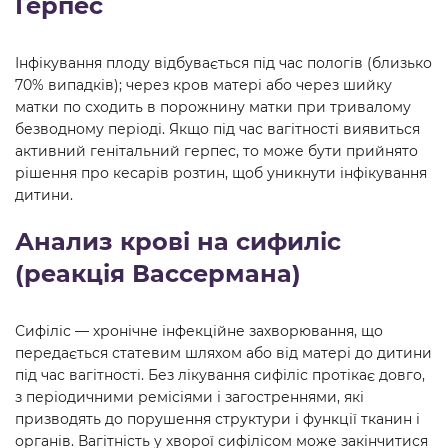
Герпес
Інфікування плоду відбувається під час пологів (близько
70% випадків); через кров матері або через шийку
матки по сходить в порожнину матки при тривалому
безводному періоді. Якщо під час вагітності виявиться
активний генітальний герпес, то може бути прийнято
рішення про кесарів розтин, щоб уникнути інфікування
дитини.
Анализ крові на сифиліс
(реакція Вассермана)
Сифіліс — хронічне інфекційне захворювання, що
передається статевим шляхом або від матері до дитини
під час вагітності. Без лікування сифіліс протікає довго,
з періодичними ремісіями і загостреннями, які
призводять до порушення структури і функції тканин і
органів. Вагітність у хворої сифілісом може закінчитися