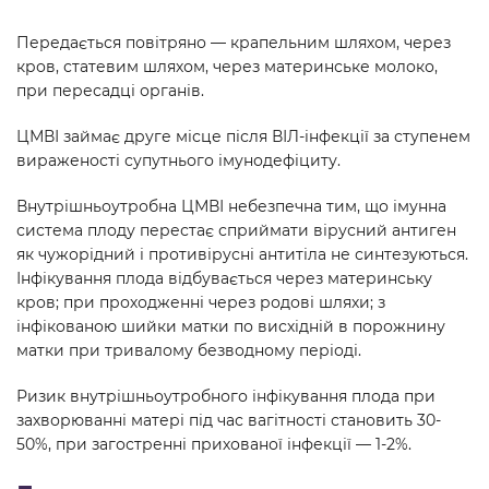
Передається повітряно — крапельним шляхом, через
кров, статевим шляхом, через материнське молоко,
при пересадці органів.
ЦМВІ займає друге місце після ВІЛ-інфекції за ступенем
вираженості супутнього імунодефіциту.
Внутрішньоутробна ЦМВІ небезпечна тим, що імунна
система плоду перестає сприймати вірусний антиген
як чужорідний і противірусні антитіла не синтезуються.
Інфікування плода відбувається через материнську
кров; при проходженні через родові шляхи; з
інфікованою шийки матки по висхідній в порожнину
матки при тривалому безводному періоді.
Ризик внутрішньоутробного інфікування плода при
захворюванні матері під час вагітності становить 30-
50%, при загостренні прихованої інфекції — 1-2%.