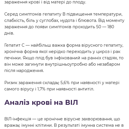
зараження крові і від матері до плоду.
Серед симптомів гепатиту В підвищення температури,
слабкість, біль у суглобах, нудота і блювота. Від моменту
зараження до появи симптомів проходить 50 — 180
днів.
Гепатит С — найбільш важка форма вірусного гепатиту,
хронічна форма якої нерідко переходить у цироз і рак
печінки. Якщо плід був інфікований на ранніх стадіях, то
він може загинути внутрішньоутробно або незабаром
після народження.
Ризик зараження складає 5,6% при наявності у матері
самого вірусу і 1,7% при наявності антитіл.
Аналіз крові на ВІЛ
ВІЛ-інфекція — це хронічне вірусне захворювання, що
вражає імунні клітини. В результаті імунна система не в