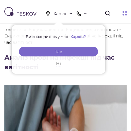
Головна
Енциклопедія
Енциклопедія вагітності -
Енциклопедія вагітності
Аналіз крові на інфекції під
Ви знаходитесь у місті
Харків?
час вагітності
Так
Аналіз крові на інфекції під час
Ні
вагітності