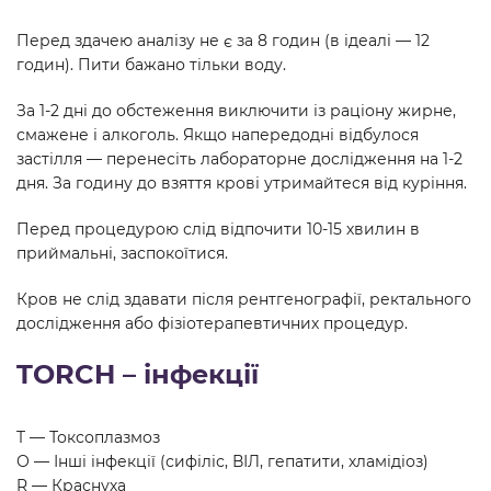
Перед здачею аналізу не є за 8 годин (в ідеалі — 12
годин). Пити бажано тільки воду.
За 1-2 дні до обстеження виключити із раціону жирне,
смажене і алкоголь. Якщо напередодні відбулося
застілля — перенесіть лабораторне дослідження на 1-2
дня. За годину до взяття крові утримайтеся від куріння.
Перед процедурою слід відпочити 10-15 хвилин в
приймальні, заспокоїтися.
Кров не слід здавати після рентгенографії, ректального
дослідження або фізіотерапевтичних процедур.
TORCH – інфекції
T — Токсоплазмоз
О — Інші інфекції (сифіліс, ВІЛ, гепатити, хламідіоз)
R — Краснуха