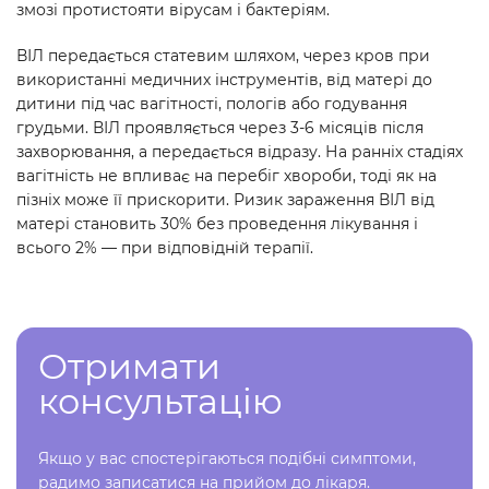
змозі протистояти вірусам і бактеріям.
ВІЛ передається статевим шляхом, через кров при
використанні медичних інструментів, від матері до
дитини під час вагітності, пологів або годування
грудьми. ВІЛ проявляється через 3-6 місяців після
захворювання, а передається відразу. На ранніх стадіях
вагітність не впливає на перебіг хвороби, тоді як на
пізніх може її прискорити. Ризик зараження ВІЛ від
матері становить 30% без проведення лікування і
всього 2% — при відповідній терапії.
Отримати
консультацію
Якщо у вас спостерігаються подібні симптоми,
радимо записатися на прийом до лікаря.