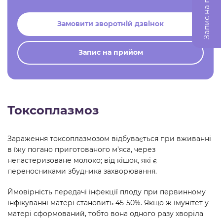
Запис на прийом
Замовити зворотній дзвінок
Запис на прийом
Токсоплазмоз
Зараження токсоплазмозом відбувається при вживанні
в їжу погано приготованого м’яса, через
непастеризоване молоко; від кішок, які є
переносниками збудника захворювання.
Ймовірність передачі інфекції плоду при первинному
інфікуванні матері становить 45-50%. Якщо ж імунітет у
матері сформований, тобто вона одного разу хворіла