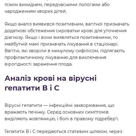
пізнім викиднем, передчасними пологами або
народженням хворих дітей.
Якщо аналіз виявився позитивним, вагітної призначать
додаткові обстеження сироватки крові для уточнення
діагнозу. Якщо і вони виявляться позитивними, то
майбутній мамі призначать лікування в стаціонарі.
Вагітні, які хворіли в минулому сифілісом, підлягають
профілактичному лікуванню для виключення
вірогідності зараження плода.
Аналіз крові на вірусні
гепатити В і С
Вірусні гепатити — інфекційні захворювання, що
вражають печінку. Серед основних симптомів
виділяють жовтяницю, і болі в правому підребер’ї.
Гепатити В і С передаються статевим шляхом, через