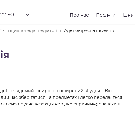
 77 90
Про нас
Послуги
Ціни
ї - Енциклопедія педіатрії
Аденовірусна інфекція
ія
 а добре відомий і широко поширений збудник. Він
лий час зберігатися на предметах і легко передається
 аденовірусна інфекція нерідко спричиняє спалахи в