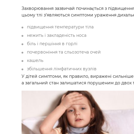
Захворювання зазвичай починається з підвищення 
цьому тлі з’являються симптоми ураження дихаль
підвищення температури тіла
нежить і закладеність носа
біль і першіння в горлі
почервоніння та сльозотеча очей
кашель
збільшення лімфатичних вузлів
У дітей симптоми, як правило, виражені сильніше
а загальний стан залишатися порушеним до двох 