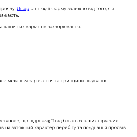
 прояву.
Лікар
оцінює її форму залежно від того, які
важають.
а клінічних варіантів захворювання:
 але механізм зараження та принципи лікування
тупово, що відрізняє її від багатьох інших вірусних
тів на затяжний характер перебігу та поєднання проявів