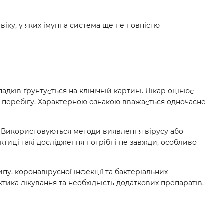
віку, у яких імунна система ще не повністю
адків ґрунтується на клінічній картині. Лікар оцінює
ть перебігу. Характерною ознакою вважається одночасне
. Використовуються методи виявлення вірусу або
актиці такі дослідження потрібні не завжди, особливо
пу, коронавірусної інфекції та бактеріальних
тика лікування та необхідність додаткових препаратів.