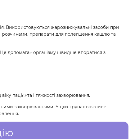
ія. Використовуються жарознижувальні засоби при
и розчинами, препарати для полегшення кашлю та
. Це допомагає організму швидше впоратися з
н
віку пацієнта і тяжкості захворювання.
ічними захворюваннями. У цих групах важливе
овлення.
цію