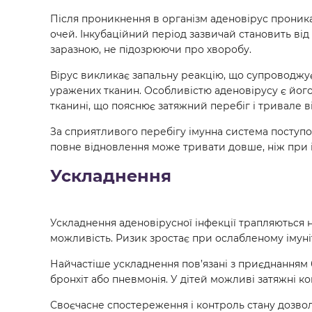
Після проникнення в організм аденовірус проника
очей. Інкубаційний період зазвичай становить від
заразною, не підозрюючи про хворобу.
Вірус викликає запальну реакцію, що супроводжу
уражених тканин. Особливістю аденовірусу є його 
тканині, що пояснює затяжний перебіг і тривале в
За сприятливого перебігу імунна система поступо
повне відновлення може тривати довше, ніж при і
Ускладнення
Ускладнення аденовірусної інфекції трапляються 
можливість. Ризик зростає при ослабленому імуніте
Найчастіше ускладнення пов’язані з приєднанням б
бронхіт або пневмонія. У дітей можливі затяжні ко
Своєчасне спостереження і контроль стану дозвол