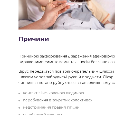
Причини
Причиною захворювання є зараження аденовірусом
вираженими симптомами, так і носій без явних оз
Вірус передається повітряно-крапельним шляхом п
шляхом через забруднені руки й предмети. Лікарі 
чинників і погано руйнуються в навколишньому с
контакт з інфікованою людиною
перебування в закритих колективах
недотримання правил гігієни
ослаблений імунітет