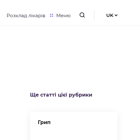
UK
Розклад лікарів
Меню
RU
EN
Ще статті цієї рубрики
Грип