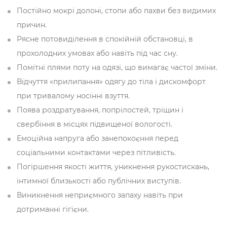
Постійно мокрі долоні, стопи або пахви без видимих
причин.
Рясне потовиділення в спокійній обстановці, в
прохолодних умовах або навіть під час сну.
Помітні плями поту на одязі, що вимагає частої зміни.
Відчуття «прилипання» одягу до тіла і дискомфорт
при тривалому носінні взуття.
Поява роздратування, попрілостей, тріщин і
свербіння в місцях підвищеної вологості.
Емоційна напруга або занепокоєння перед
соціальними контактами через пітливість.
Погіршення якості життя, уникнення рукостискань,
інтимної близькості або публічних виступів.
Виникнення неприємного запаху навіть при
дотриманні гігієни.