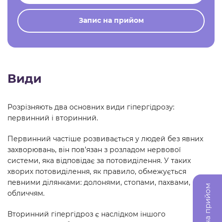
Запис на прийом
Види
Розрізняють два основних види гіпергідрозу:
первинний і вторинний.
Первинний частіше розвивається у людей без явних
захворювань, він пов’язан з розладом нервової
системи, яка відповідає за потовиділення. У таких
хворих потовиділення, як правило, обмежується
певними ділянками: долонями, стопами, пахвами,
Запис на прийом
обличчям.
Вторинний гіпергідроз є наслідком іншого