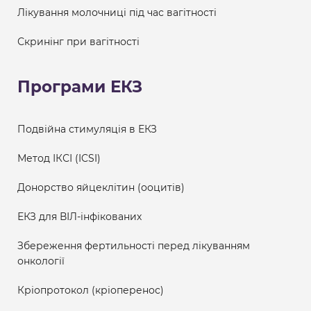
Лікування молочниці під час вагітності
Скринінг при вагітності
Програми ЕКЗ
Подвійна стимуляція в ЕКЗ
Метод ІКСІ (ICSI)
Донорство яйцеклітин (ооцитів)
ЕКЗ для ВІЛ-інфікованих
Збереження фертильності перед лікуванням
онкології
Кріопротокол (кріоперенос)