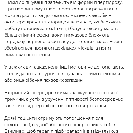
Підхід до лікування залежить від форми гіпергідрозу.
При первинному гіпергідрозі хороших результатів
можна досягти за допомогою місцевих засобів –
антиперспірантів з хлоридом алюмінію, які блокують
роботу потових залоз. Ін’єкції ботулотоксину мають
більш стійкий ефект: вони тимчасово блокують
передачу нервового сигналу до потових залоз. Ефект
зберігається протягом декількох місяців, а потім
вимагає повторення.
У важких випадках, коли інші методи не допомагають,
розглядаються хірургічні втручання – симпатектомія
або вишкрібання пахвових западин.
Вторинний гіпергідроз вимагає лікування основної
причини, а успіх в усуненні пітливості безпосередньо
залежить від терапії основного захворювання.
Деякі пацієнти отримують полегшення після
фізіотерапії, седації або антихолінергічних засобів.
Важливо, щоб терапія підбиралася індивідуально, з