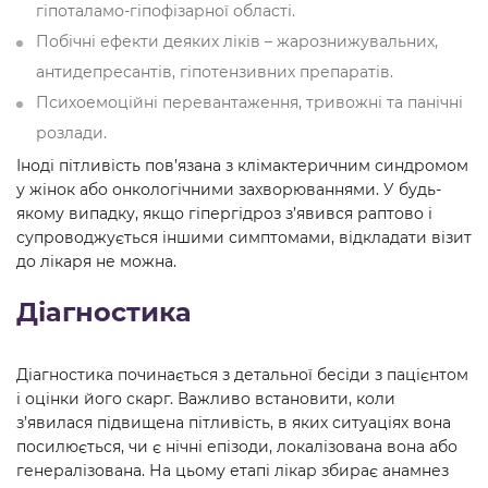
гіпоталамо-гіпофізарної області.
Побічні ефекти деяких ліків – жарознижувальних,
антидепресантів, гіпотензивних препаратів.
Психоемоційні перевантаження, тривожні та панічні
розлади.
Іноді пітливість пов’язана з клімактеричним синдромом
у жінок або онкологічними захворюваннями. У будь-
якому випадку, якщо гіпергідроз з’явився раптово і
супроводжується іншими симптомами, відкладати візит
до лікаря не можна.
Діагностика
Діагностика починається з детальної бесіди з пацієнтом
і оцінки його скарг. Важливо встановити, коли
з’явилася підвищена пітливість, в яких ситуаціях вона
посилюється, чи є нічні епізоди, локалізована вона або
генералізована. На цьому етапі лікар збирає анамнез