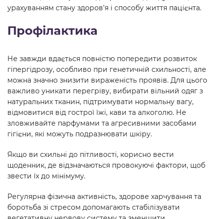
урахуванням стану здоров’я і способу життя пацієнта.
Профілактика
Не завжди вдається повністю попередити розвиток
гіпергідрозу, особливо при генетичній схильності, але
можна значно знизити вираженість проявів. Для цього
важливо уникати перегріву, вибирати вільний одяг з
натуральних тканин, підтримувати нормальну вагу,
відмовитися від гострої їжі, кави та алкоголю. Не
зловживайте парфумами та агресивними засобами
гігієни, які можуть подразнювати шкіру.
Якщо ви схильні до пітливості, корисно вести
щоденник, де відзначаються провокуючі фактори, щоб
звести їх до мінімуму.
Регулярна фізична активність, здорове харчування та
боротьба зі стресом допомагають стабілізувати
вегетативну нервову систему та зменшити