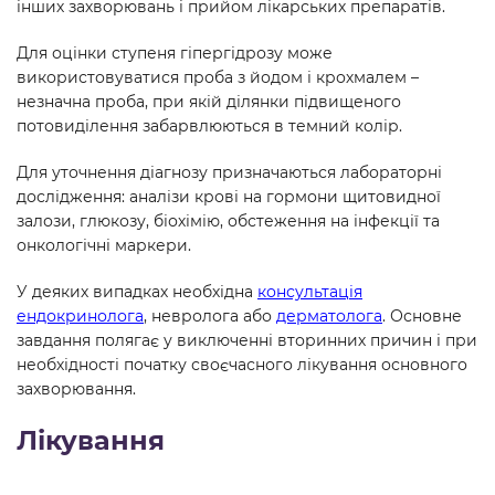
інших захворювань і прийом лікарських препаратів.
Для оцінки ступеня гіпергідрозу може
використовуватися проба з йодом і крохмалем –
незначна проба, при якій ділянки підвищеного
потовиділення забарвлюються в темний колір.
Для уточнення діагнозу призначаються лабораторні
дослідження: аналізи крові на гормони щитовидної
залози, глюкозу, біохімію, обстеження на інфекції та
онкологічні маркери.
У деяких випадках необхідна
консультація
ендокринолога
, невролога або
дерматолога
. Основне
завдання полягає у виключенні вторинних причин і при
необхідності початку своєчасного лікування основного
захворювання.
Лікування