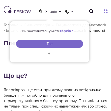
Головна
Енциклопедія
Енциклопедія дерматології
- Енциклопедія дерматології
Гіпергідроз (пітливість)
Ви знаходитесь у місті
Харків?
Гіпергідроз (пітливість)
Так
Ні
Що це?
Гіпергідроз – це стан, при якому людина потіє значно
більше, ніж потрібно для нормального
терморегуляційного балансу організму. Піт виділяється
не тільки при спеці, фізичних навантаженнях або стресі,