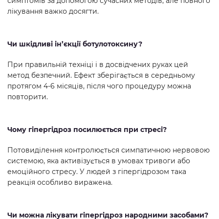
симптомів за допомогою сучасних методів, але повного
лікування важко досягти.
Чи шкідливі ін’єкції ботулотоксину?
При правильній техніці і в досвідчених руках цей
метод безпечний. Ефект зберігається в середньому
протягом 4-6 місяців, після чого процедуру можна
повторити.
Чому гіпергідроз посилюється при стресі?
Потовиділення контролюється симпатичною нервовою
системою, яка активізується в умовах тривоги або
емоційного стресу. У людей з гіпергідрозом така
реакція особливо виражена.
Чи можна лікувати гіпергідроз народними засобами?