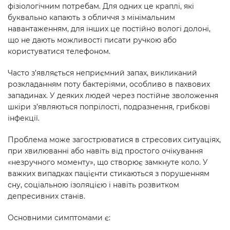
фізіологічним потребам. Для одних це краплі, які
буквально капають з обличчя з мінімальним
навантаженням, для інших це постійно вологі долоні,
що не дають можливості писати ручкою або
користуватися телефоном.
Часто з’являється неприємний запах, викликаний
розкладанням поту бактеріями, особливо в пахвових
западинах. У деяких людей через постійне зволоження
шкіри з’являються попрілості, подразнення, грибкові
інфекції.
Проблема може загострюватися в стресових ситуаціях,
при хвилюванні або навіть від простого очікування
«незручного моменту», що створює замкнуте коло. У
важких випадках пацієнти стикаються з порушенням
сну, соціальною ізоляцією і навіть розвитком
депресивних станів.
Основними симптомами є: