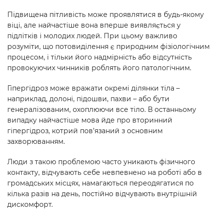
Підвищена пітливість може проявлятися в будь-якому
віці, але найчастіше вона вперше виявляється у
підлітків і молодих людей. При цьому важливо
розуміти, що потовиділення є природним фізіологічним
процесом, і тільки його надмірність або відсутність
провокуючих чинників роблять його патологічним.
Гіпергідроз може вражати окремі ділянки тіла –
наприклад, долоні, підошви, пахви – або бути
генералізованим, охоплюючи все тіло. В останньому
випадку найчастіше мова йде про вторинний
гіпергідроз, котрий пов’язаний з основним
захворюванням.
Люди з такою проблемою часто уникають фізичного
контакту, відчувають себе невпевнено на роботі або в
громадських місцях, намагаються переодягатися по
кілька разів на день, постійно відчувають внутрішній
дискомфорт.