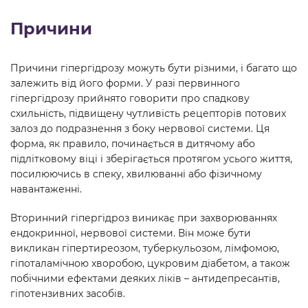
Причини
Причини гіпергідрозу можуть бути різними, і багато що
залежить від його форми. У разі первинного
гіпергідрозу прийнято говорити про спадкову
схильність, підвищену чутливість рецепторів потових
залоз до подразнення з боку нервової системи. Ця
форма, як правило, починається в дитячому або
підлітковому віці і зберігається протягом усього життя,
посилюючись в спеку, хвилюванні або фізичному
навантаженні.
Вторинний гіпергідроз виникає при захворюваннях
ендокринної, нервової системи. Він може бути
викликан гіпертиреозом, туберкульозом, лімфомою,
гіпоталамічною хворобою, цукровим діабетом, а також
побічними ефектами деяких ліків – антидепресантів,
гіпотензивних засобів.