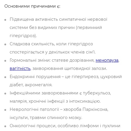
Основними причинами є:
Підвищена активність симпатичної нервової
системи без видимих причин (первинний
гіпергідроз).
Спадкова схильність, коли гіпергідроз
спостерігається у декількох членів сім’ї.
Гормональні зміни: статеве дозрівання,
менопауза
,
вагітність
, захворювання щитовидної залози.
Ендокринні порушення – це гіпертиреоз, цукровий
діабет, акромегалія.
Інфекційними захворюваннями є туберкульоз,
малярія, хронічні інфекції з інтоксикацією.
Неврологічні патології – хвороба Паркінсона,
інсульти, травми спинного мозку.
Онкологічні процеси, особливо лімфоми і пухлини