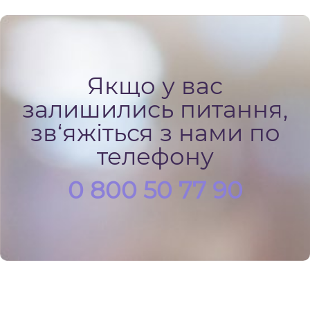
Якщо у вас
залишились питання,
зв‘яжіться з нами по
телефону
0 800 50 77 90