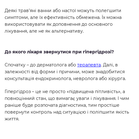
Деякі трав’яні ванни або настої можуть полегшити
симптоми, але їх ефективність обмежена. Їх можна
використовувати як доповнення до основного
лікування, але не як альтернативу.
До якого лікаря звернутися при гіпергідрозі?
Спочатку – до дерматолога або
терапевта
. Далі, в
залежності від форми і причини, може знадобитися
консультація ендокринолога, невролога або хірурга.
Гіпергідроз – це не просто «підвищена пітливість», а
повноцінний стан, що вимагає уваги і лікування. І чим
раніше буде розпочата діагностика, тим простіше
повернути контроль над ситуацією і поліпшити якість
життя.