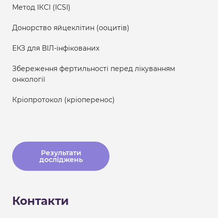
Метод ІКСІ (ICSI)
Донорство яйцеклітин (ооцитів)
ЕКЗ для ВІЛ-інфікованих
Збереження фертильності перед лікуванням
онкології
Кріопротокол (кріоперенос)
Результати
досліджень
Контакти