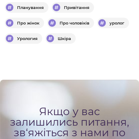
Планування
Привітання
Про жінок
Про чоловіків
уролог
Урология
Шкіра
Якщо у вас
залишились питання,
зв‘яжіться з нами по