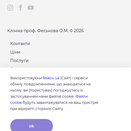
Клініка проф. Феськова О.М. © 2026
Контакти
Ціни
Послуги
Розклад
Карта сайту
Використовуючи
feskov.ua
(Сайт) і сервіси
обміну повідомленнями, що знаходяться на
ньому, ви (Користувач) погоджуєтесь із
GOOGLE
застосуванням нами файлів cookie.
Файли
4.8
cookie
будуть завантажуватися на ваш пристрій
Грунтуючись на 214 відгуках
при відкритті сторінок Сайту.
відгуки про нас
ok