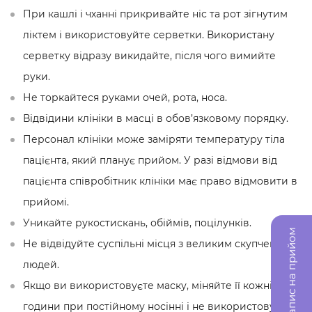
При кашлі і чханні прикривайте ніс та рот зігнутим
ліктем і використовуйте серветки. Використану
серветку відразу викидайте, після чого вимийте
руки.
Не торкайтеся руками очей, рота, носа.
Відвідини клініки в масці в обов’язковому порядку.
Персонал клініки може заміряти температуру тіла
пацієнта, який планує прийом. У разі відмови від
пацієнта співробітник клініки має право відмовити в
прийомі.
Уникайте рукостискань, обіймів, поцілунків.
Запис на прийом
Не відвідуйте суспільні місця з великим скупченням
людей.
Якщо ви використовуєте маску, міняйте її кожні 3
години при постійному носінні і не використовуйте