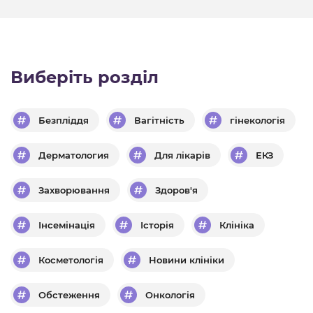
Виберіть розділ
Безпліддя
Вагітність
гінекологія
Дерматология
Для лікарів
ЕКЗ
Захворювання
Здоров'я
Інсемінація
Історія
Клініка
Косметологія
Новини клініки
Обстеження
Онкологія