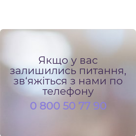
Якщо у вас
залишились питання,
зв‘яжіться з нами по
телефону
0 800 50 77 90