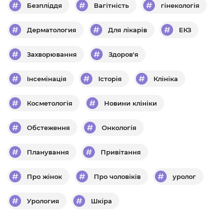
Безпліддя
Вагітність
гінекологія
Дерматология
Для лікарів
ЕКЗ
Захворювання
Здоров'я
Інсемінація
Історія
Клініка
Косметологія
Новини клініки
Обстеження
Онкологія
Планування
Привітання
Про жінок
Про чоловіків
уролог
Урология
Шкіра