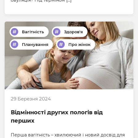
овуляція? Під терміном […]
Вагітність
Здоров'я
Планування
Про жінок
29 Березня 2024
Відмінності других пологів від
перших
Перша вагітність – хвилюючий і новий досвід для