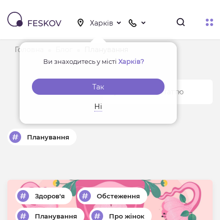
Головна
Блог
Планування
Ви знаходитесь у місті
Харків?
Так
Ні
Планування
Здоров'я
Обстеження
Планування
Про жінок