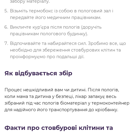
забору матеріалу.
Візьміть термобокс із собою в пологовий зал і
передайте його медичним працівникам.
Викличте кур’єра після пологів (доручіть
працівникам пологового будинку).
Відпочивайте та набирайтеся сил. Зробимо все, що
необхідно для збереження стовбурових клітин та
проінформуємо про подальші дії.
Як відбувається збір
Процес нешкідливий вам чи дитині. Після пологів,
коли мама та дитина у безпеці, лікар запакує весь
зібраний під час пологів біоматеріал у термоконтейнер
для надійного його транспортування до кріобанку.
Факти про стовбурові клітини та