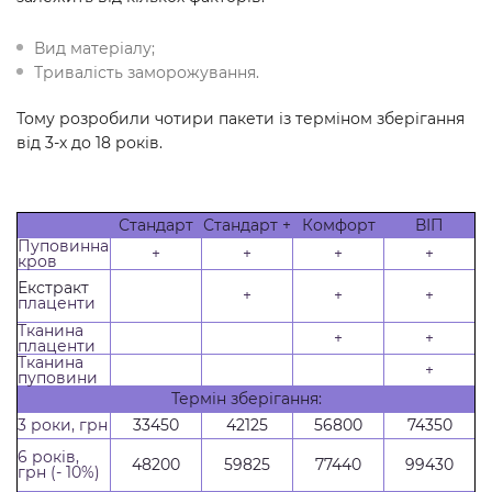
Вид матеріалу;
Тривалість заморожування.
Тому розробили чотири пакети із терміном зберігання
від 3-х до 18 років.
Стандарт
Стандарт +
Комфорт
ВІП
Пуповинна
+
+
+
+
кров
Екстракт
+
+
+
плаценти
Тканина
+
+
плаценти
Тканина
+
пуповини
Термін зберігання:
3 роки, грн
33450
42125
56800
74350
6 років,
48200
59825
77440
99430
грн
(- 10%)