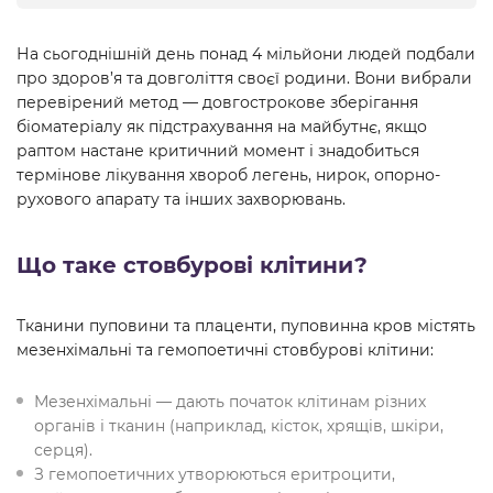
На сьогоднішній день понад 4 мільйони людей подбали
про здоров’я та довголіття своєї родини. Вони вибрали
перевірений метод — довгострокове зберігання
біоматеріалу як підстрахування на майбутнє, якщо
раптом настане критичний момент і знадобиться
термінове лікування хвороб легень, нирок, опорно-
рухового апарату та інших захворювань.
Що таке стовбурові клітини?
Тканини пуповини та плаценти, пуповинна кров містять
мезенхімальні та гемопоетичні стовбурові клітини:
Мезенхімальні — дають початок клітинам різних
органів і тканин (наприклад, кісток, хрящів, шкіри,
серця).
З гемопоетичних утворюються еритроцити,