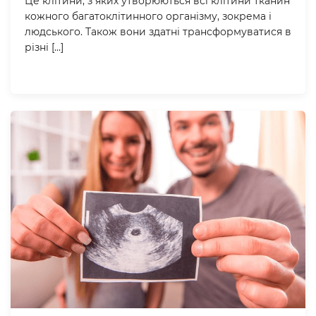
Це клітини, з яких утворюються всі клітини тканин
кожного багатоклітинного організму, зокрема і
людського. Також вони здатні трансформуватися в
різні […]