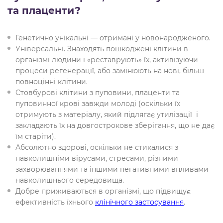
та плаценти?
Генетично унікальні — отримані у новонародженого.
Універсальні. Знаходять пошкоджені клітини в
організмі людини і «реставрують» їх, активізуючи
процеси регенерації, або замінюють на нові, більш
повноцінні клітини.
Стовбурові клітини з пуповини, плаценти та
пуповинної крові завжди молоді (оскільки їх
отримують з матеріалу, який підлягає утилізації і
закладають їх на довгострокове зберігання, що не дає
їм старіти).
Абсолютно здорові, оскільки не стикалися з
навколишніми вірусами, стресами, різними
захворюваннями та іншими негативними впливами
навколишнього середовища.
Добре приживаються в організмі, що підвищує
ефективність їхнього
клінічного застосування
.