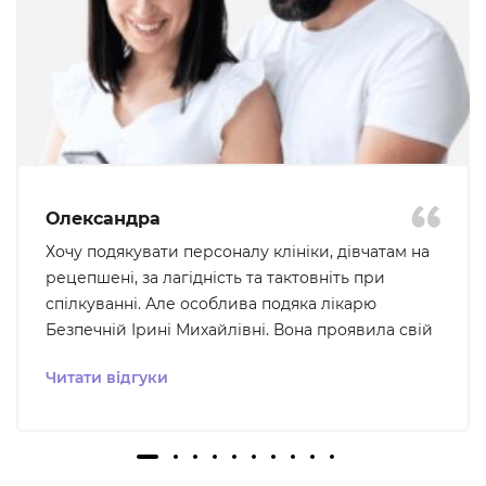
Олександра
Хочу подякувати персоналу клініки, дівчатам на
рецепшені, за лагідність та тактовніть при
спілкуванні. Але особлива подяка лікарю
Безпечній Ірині Михайлівні. Вона проявила свій
професіоналізм та уважність до того що мене
Читати відгуки
турбувало, ми були на звʼязку для подальшого
вирішення проблеми, що було для мене дуже
важливо - відчуття розуміння та підтримки. В цю
клініку хочеться і не страшно повертатися. Ще