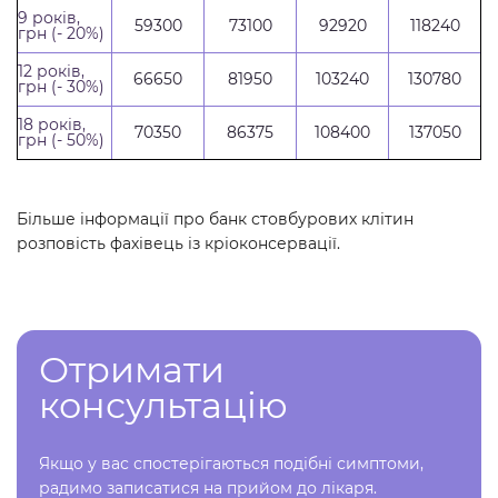
9 років,
59300
73100
92920
118240
грн
(- 20%)
12 років,
66650
81950
103240
130780
грн
(- 30%)
18 років,
70350
86375
108400
137050
грн
(- 50%)
Більше інформації про банк стовбурових клітин
розповість фахівець із кріоконсервації.
Отримати
консультацію
Якщо у вас спостерігаються подібні симптоми,
радимо записатися на прийом до лікаря.