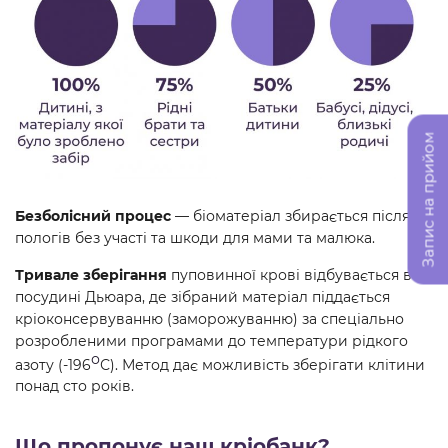
Запис на прийом
Безболісний процес
— біоматеріал збирається після
пологів без участі та шкоди для мами та малюка.
Тривале зберігання
пуповинної крові відбувається в
посудині Дьюара, де зібраний матеріал піддається
кріоконсервуванню (заморожуванню) за спеціально
розробленими програмами до температури рідкого
о
азоту (-196
С). Метод дає можливість зберігати клітини
понад сто років.
Що пропонує наш кріобанк?