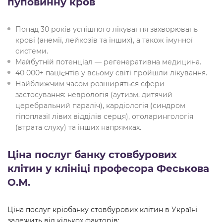
пуповинну кров
Понад 30 років успішного лікування захворювань
крові (анемії, лейкозів та інших), а також імунної
системи.
Майбутній потенціал — регенеративна медицина.
40 000+ пацієнтів у всьому світі пройшли лікування.
Найближчим часом розширяться сфери
застосування: неврологія (аутизм, дитячий
церебральний параліч), кардіологія (синдром
гіпоплазії лівих відділів серця), отоларингологія
(втрата слуху) та інших напрямках.
Ціна послуг банку стовбурових
клітин у клініці професора Феськова
О.М.
Ціна послуг кріобанку стовбурових клітин в Україні
залежить від кількох факторів: