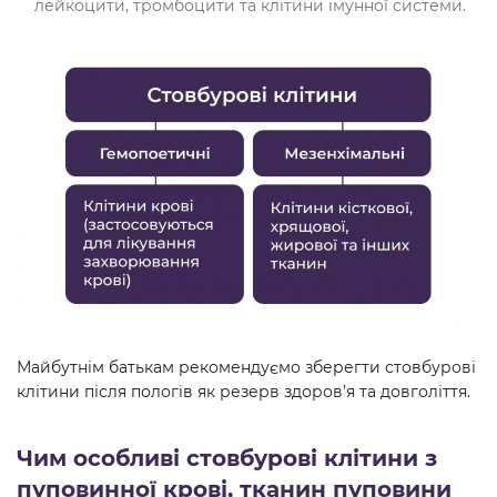
лейкоцити, тромбоцити та клітини імунної системи.
Майбутнім батькам рекомендуємо зберегти стовбурові
клітини після пологів як резерв здоров’я та довголіття.
Чим особливі стовбурові клітини з
пуповинної крові, тканин пуповини