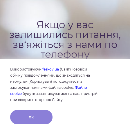
Якщо у вас
залишились питання,
зв‘яжіться з нами по
телефону
0 800 50 77 90
Використовуючи
feskov.ua
(Сайт) і сервіси
обміну повідомленнями, що знаходяться на
ньому, ви (Користувач) погоджуєтесь із
застосуванням нами файлів cookie.
Файли
cookie
будуть завантажуватися на ваш пристрій
при відкритті сторінок Сайту.
ok