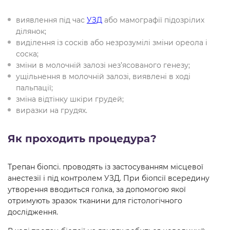
виявлення під час
УЗД
або мамографії підозрілих
ділянок;
виділення із сосків або незрозумілі зміни ореола і
соска;
зміни в молочній залозі нез’ясованого генезу;
ущільнення в молочній залозі, виявлені в ході
пальпації;
зміна відтінку шкіри грудей;
виразки на грудях.
Як проходить процедура?
Трепан біопсі. проводять із застосуванням місцевої
анестезії і під контролем УЗД. При біопсії всередину
утворення вводиться голка, за допомогою якої
отримують зразок тканини для гістологічного
дослідження.