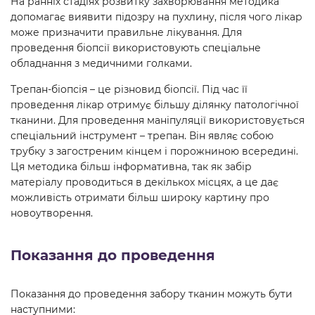
На ранніх стадіях розвитку захворювання методика
допомагає виявити підозру на пухлину, після чого лікар
може призначити правильне лікування. Для
проведення біопсії використовують спеціальне
обладнання з медичними голками.
Трепан-біопсія – це різновид біопсії. Під час її
проведення лікар отримує більшу ділянку патологічної
тканини. Для проведення маніпуляції використовується
спеціальний інструмент – трепан. Він являє собою
трубку з загостреним кінцем і порожниною всередині.
Ця методика більш інформативна, так як забір
матеріалу проводиться в декількох місцях, а це дає
можливість отримати більш широку картину про
новоутворення.
Показання до проведення
Показання до проведення забору тканин можуть бути
наступними: