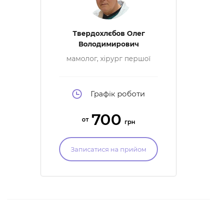
Твердохлєбов Олег
Володимирович
мамолог, хірург першої
категорії, онкохірург
другої категорії
Графік роботи
700
от
грн
Записатися на прийом