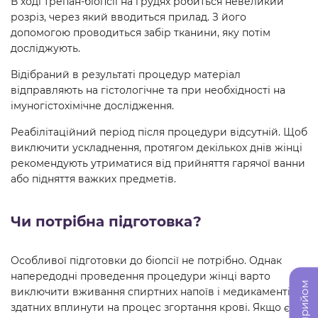
В ході трепан-біопсії на грудях робиться невеликий
розріз, через який вводиться прилад. З його
допомогою проводиться забір тканини, яку потім
досліджують.
Відібраний в результаті процедур матеріал
відправляють на гістологічне та при необхідності на
імуногістохімічне дослідження.
Реабілітаційний період після процедури відсутній. Щоб
виключити ускладнення, протягом декількох днів жінці
рекомендують утриматися від прийняття гарячої ванни
або підняття важких предметів.
Чи потрібна підготовка?
Особливої підготовки до біопсії не потрібно. Однак
напередодні проведення процедури жінці варто
виключити вживання спиртних напоїв і медикаментів,
здатних вплинути на процес згортання крові. Якщо є