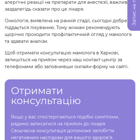
Запис на прийом
алергічні реакції на препарати для анестезії, важливо
заздалегідь сказати про це лікаря.
Онкологія, виявлена ​​на ранній стадії, сьогодні добре
піддається лікуванню. Тому жінкам рекомендують
щорічно проходити профілактичний огляд у мамолога
та здавати аналізи.
Щоб отримати консультацію мамолога в Харкові,
запишіться на прийом через наш контакт-центр за
телефонами або заповнивши онлайн-форму на сайті.
Отримати
консультацію
Якщо у вас спостерігаються подібні симптоми,
радимо записатися на прийом до лікаря.
Своєчасна консультація допоможе запобігти
негативним наслідкам для вашого здоров'я.