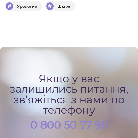
Урология
Шкіра
Якщо у вас
залишились питання,
зв‘яжіться з нами по
телефону
0 800 50 77 90