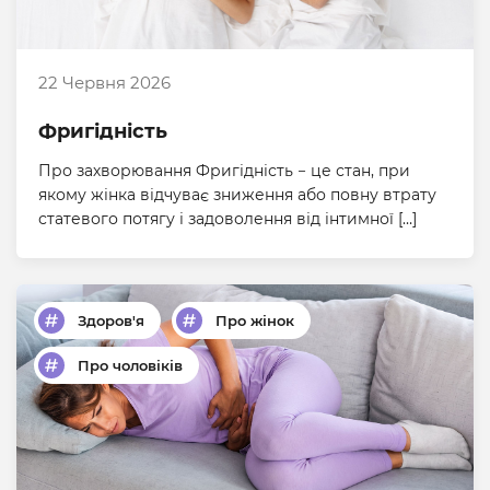
22 Червня 2026
Фригідність
Про захворювання Фригідність − це стан, при
якому жінка відчуває зниження або повну втрату
статевого потягу і задоволення від інтимної […]
Здоров'я
Про жінок
Про чоловіків