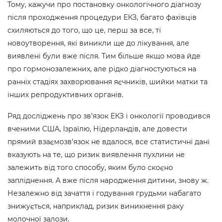
Тому, кажучи про постановку онкологічного діагнозу
після проходження процедури ЕКЗ, багато фахівців
схиляються до того, що це, перш за все, ті
новоутворення, які виникли ще до лікування, але
виявлені були вже після. Тим більше якщо мова йде
про гормонозалежних, але рідко діагностуються на
ранніх стадіях захворювання яєчників, шийки матки та
інших репродуктивних органів.
Ряд досліджень про зв’язок ЕКЗ і онкології проводився
вченими США, Ізраїлю, Нідерландів, але довести
прямий взаємозв’язок не вдалося, все статистичні дані
вказують на те, що ризик виявлення пухлини не
залежить від того способу, яким було скоєно
запліднення. А вже після народження дитини, знову ж.
Незалежно від зачаття і годування грудьми набагато
знижується, наприклад, ризик виникнення раку
молочної залози.