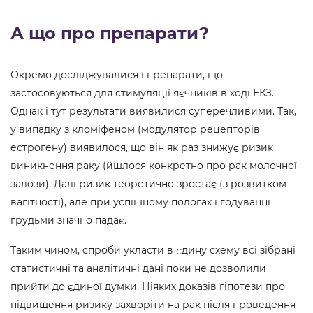
А що про препарати?
Окремо досліджувалися і препарати, що
застосовуються для стимуляції яєчників в ході ЕКЗ.
Однак і тут результати виявилися суперечливими. Так,
у випадку з кломіфеном (модулятор рецепторів
естрогену) виявилося, що він як раз знижує ризик
виникнення раку (йшлося конкретно про рак молочної
залози). Далі ризик теоретично зростає (з розвитком
вагітності), але при успішному пологах і годуванні
грудьми значно падає.
Таким чином, спроби укласти в єдину схему всі зібрані
статистичні та аналітичні дані поки не дозволили
прийти до єдиної думки. Ніяких доказів гіпотези про
підвищення ризику захворіти на рак після проведення