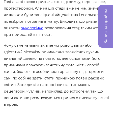
Тоді лікарі також призначають підтримку, перш за все,
прогестероном. Але на цій стадії вже не має значення,
Запис на прийом
як шляхом були запліднені яйцеклітина і сперматозоїд, і
як ембріон потрапив в матку. Виходить, що ризик
виявити
онкологічне
захворювання стає таким же, як і
при природній вагітності.
Чому саме «виявити», а не «спровокувати» або
«дістати»? Механізм виникнення злоякісних пухлин
вивчений далеко не повністю, але основними його
причинами вважають генетичну схильність, спосіб
життя, біологічні особливості організму і т.д. Гормони
самі по собі не здатні стати причиною появи ракових
клітин. Зате деякі з патологічних клітин мають
рецептори, чутливі, наприклад, до естрогену, так що
вони активно розмножуються при його високому вмісті
в крові.