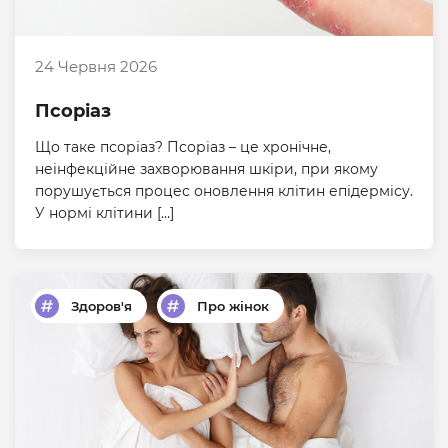
24 Червня 2026
Псоріаз
Що таке псоріаз? Псоріаз – це хронічне,
неінфекційне захворювання шкіри, при якому
порушується процес оновлення клітин епідермісу.
У нормі клітини […]
Здоров'я
Про жінок