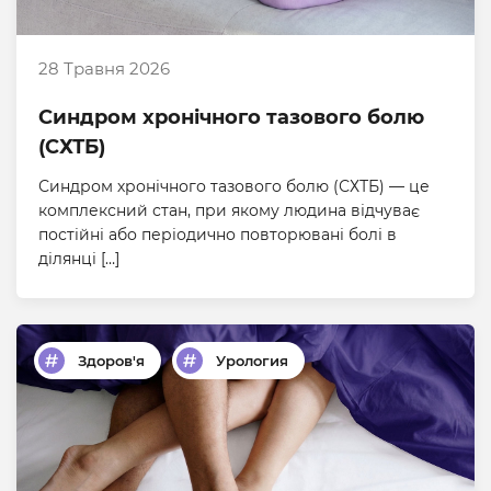
28 Травня 2026
Синдром хронічного тазового болю
(СХТБ)
Синдром хронічного тазового болю (СХТБ) — це
комплексний стан, при якому людина відчуває
постійні або періодично повторювані болі в
ділянці […]
Здоров'я
Урология