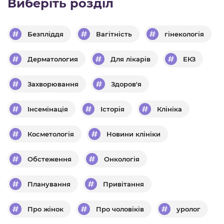
Виберіть розділ
Безпліддя
Вагітність
гінекологія
Дерматология
Для лікарів
ЕКЗ
Захворювання
Здоров'я
Інсемінація
Історія
Клініка
Косметологія
Новини клініки
Обстеження
Онкологія
Планування
Привітання
Про жінок
Про чоловіків
уролог