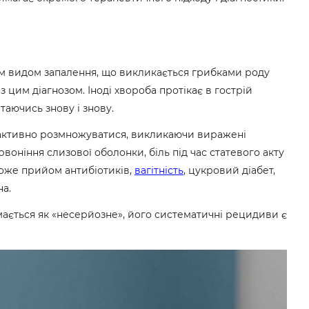
м видом запалення, що викликається грибками роду
 з цим діагнозом. Іноді хвороба протікає в гострій
таючись знову і знову.
ь активно розмножуватися, викликаючи виражені
оніння слизової оболонки, біль під час статевого акту
оже прийом антибіотиків,
вагітність
, цукровий діабет,
на.
ається як «несерйозне», його систематичні рецидиви є