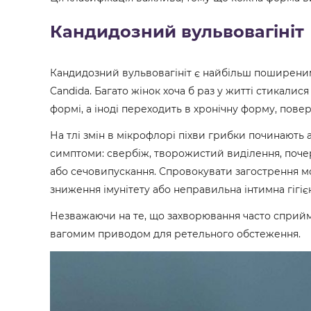
Кандидозний вульвовагініт
Кандидозний вульвовагініт є найбільш поширени
Candida. Багато жінок хоча б раз у житті стикалися
формі, а іноді переходить в хронічну форму, повер
На тлі змін в мікрофлорі піхви грибки починают
симптоми: свербіж, творожистий виділення, почерв
або сечовипускання. Спровокувати загострення м
зниження імунітету або неправильна інтимна гігіє
Незважаючи на те, що захворювання часто сприйм
вагомим приводом для ретельного обстеження.