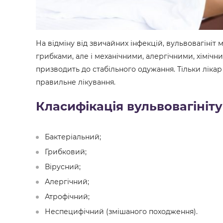
На відміну від звичайних інфекцій, вульвовагініт
грибками, але і механічними, алергічними, хіміч
призводить до стабільного одужання. Тільки ліка
правильне лікування.
Класифікація вульвовагініт
Бактеріальний;
Грибковий;
Вірусний;
Алергічний;
Атрофічний;
Неспецифічний (змішаного походження).