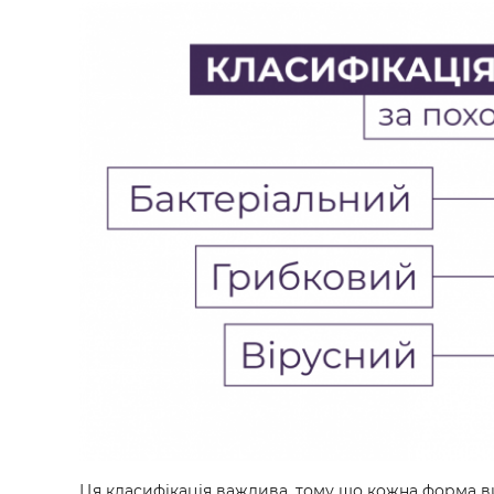
Ця класифікація важлива, тому що кожна форма ви