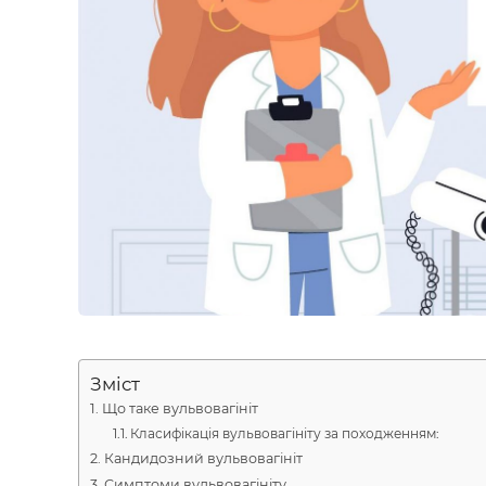
Зміст
Що таке вульвовагініт
Класифікація вульвовагініту за походженням:
Кандидозний вульвовагініт
Симптоми вульвовагініту