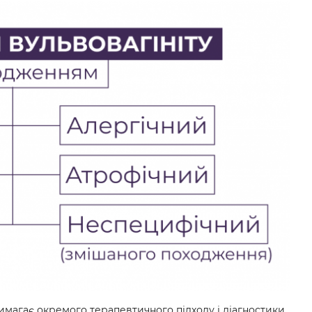
магає окремого терапевтичного підходу і діагностики.