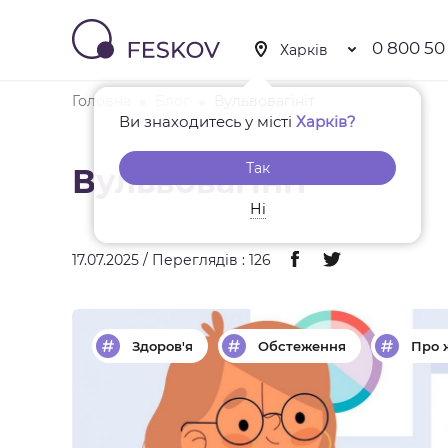
0 800 50
Головна
Блог
Вульвовагініт
Ви знаходитесь у місті
Харків?
Так
Вульвовагініт
Ні
17.07.2025 / Переглядів : 126
Здоров'я
Обстеження
Про 