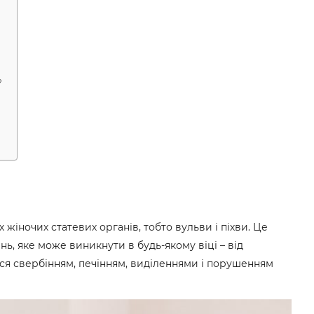
?
х жіночих статевих органів, тобто вульви і піхви. Це
ь, яке може виникнути в будь-якому віці – від
ься свербінням, печінням, виділеннями і порушенням