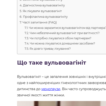
Діагностика вульвовагініту
Як лікувати вульвовагініт
Профілактика вульвовагініту
Часті запитання (FAQ)
Чи можна заразитися вульвовагінітом від партнера
Чим небезпечний вульвовагініт при вагітності?
Чи потрібно лікуватися обом партнерам?
Чи можна лікуватися домашніми засобами?
Як довго триває лікування?
Що таке вульвовагініт
Вульвовагініт – це запалення зовнішніх і внутрішні
одне з найпоширеніших гінекологічних захворюван
дитинства до
менопаузи
. Він часто супроводжуєт
звичної якості життя жінки.