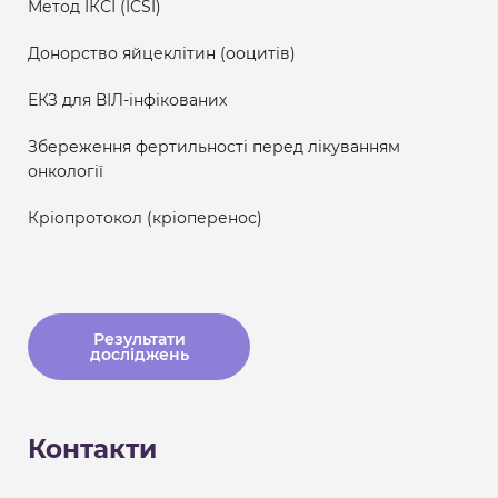
Метод ІКСІ (ICSI)
Донорство яйцеклітин (ооцитів)
ЕКЗ для ВІЛ-інфікованих
Збереження фертильності перед лікуванням
онкології
Кріопротокол (кріоперенос)
Результати
досліджень
Контакти