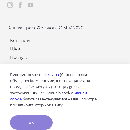
Клініка проф. Феськова О.М. © 2026
Контакти
Ціни
Послуги
Розклад
Карта сайту
Використовуючи
feskov.ua
(Сайт) і сервіси
обміну повідомленнями, що знаходяться на
ньому, ви (Користувач) погоджуєтесь із
GOOGLE
застосуванням нами файлів cookie.
Файли
4.8
cookie
будуть завантажуватися на ваш пристрій
Грунтуючись на 214 відгуках
при відкритті сторінок Сайту.
відгуки про нас
ok