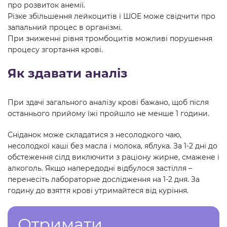
про розвиток анемії.
Різке збільшення лейкоцитів і ШОЕ може свідчити про
запальний процес в організмі.
При зниженні рівня тромбоцитів можливі порушення
процесу згортання крові.
Як здавати аналіз
При здачі загального аналізу крові бажано, щоб після
останнього прийому їжі пройшло не менше 1 години.
Сніданок може складатися з несолодкого чаю,
несолодкої каші без масла і молока, яблука. За 1-2 дні до
обстеження сілд виключити з раціону жирне, смажене і
алкоголь. Якщо напередодні відбулося застілля –
перенесіть лабораторне дослідження на 1-2 дня. За
годину до взяття крові утримайтеся від куріння.
Отримати