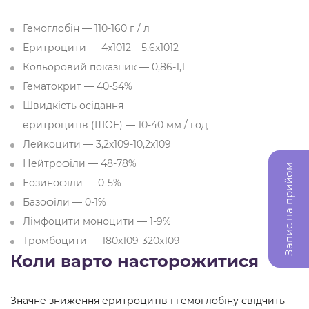
Гемоглобін — 110-160 г / л
Еритроцити — 4х1012 – 5,6х1012
Кольоровий показник — 0,86-1,1
Гематокрит — 40-54%
Швидкість осідання
еритроцитів (ШОЕ) — 10-40 мм / год
Лейкоцити — 3,2х109-10,2х109
Нейтрофіли — 48-78%
Запис на прийом
Еозинофіли — 0-5%
Базофіли — 0-1%
Лімфоцити моноцити — 1-9%
Тромбоцити — 180х109-320х109
Коли варто насторожитися
Значне зниження еритроцитів і гемоглобіну свідчить