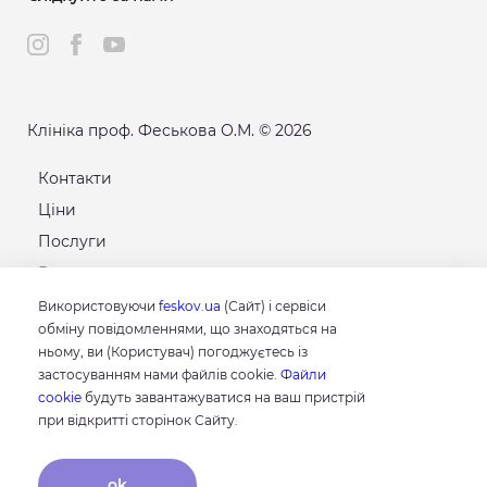
Клініка проф. Феськова О.М. © 2026
Контакти
Ціни
Послуги
Розклад
Карта сайту
Використовуючи
feskov.ua
(Сайт) і сервіси
обміну повідомленнями, що знаходяться на
ньому, ви (Користувач) погоджуєтесь із
GOOGLE
застосуванням нами файлів cookie.
Файли
4.8
cookie
будуть завантажуватися на ваш пристрій
Грунтуючись на 214 відгуках
при відкритті сторінок Сайту.
відгуки про нас
ok