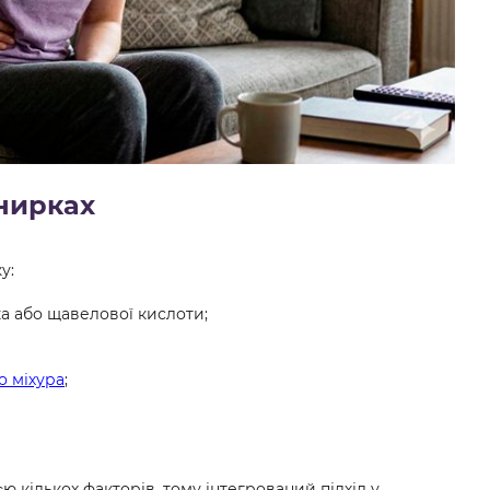
 нирках
у:
а або щавелової кислоти;
о міхура
;
ю кількох факторів, тому інтегрований підхід у