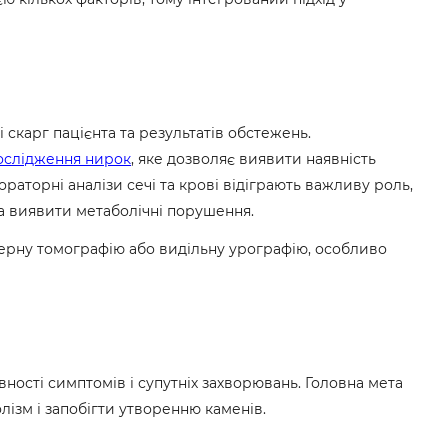
 скарг пацієнта та результатів обстежень.
ослідження нирок
, яке дозволяє виявити наявність
ораторні аналізи сечі та крові відіграють важливу роль,
та виявити метаболічні порушення.
терну томографію або видільну урографію, особливо
вності симптомів і супутніх захворювань. Головна мета
лізм і запобігти утворенню каменів.