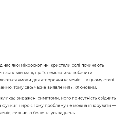
ід час якої мікроскопічні кристали солі починають
и настільки малі, що їх неможливо побачити
рюються умови для утворення каменів. На цьому етапі
ванню, тому своєчасне виявлення є ключовим.
икликає виражені симптоми, його присутність свідчить
та функції нирок. Тому проблему не можна ігнорувати —
менів, сильного болю та ускладнень.