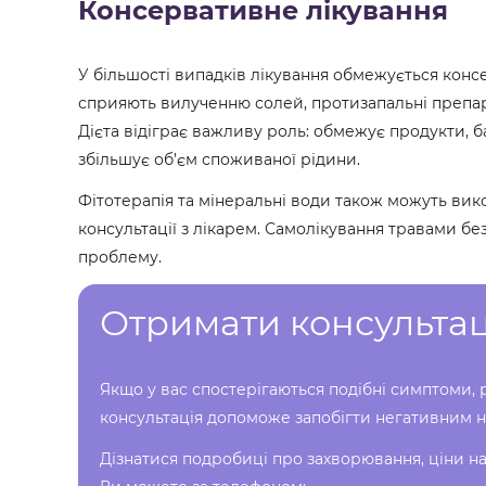
Консервативне лікування
У більшості випадків лікування обмежується конс
сприяють вилученню солей, протизапальні препа
Дієта відіграє важливу роль: обмежує продукти, б
збільшує об’єм споживаної рідини.
Фітотерапія та мінеральні води також можуть вик
консультації з лікарем. Самолікування травами бе
проблему.
Отримати консульта
Якщо у вас спостерігаються подібні симптоми, 
консультація допоможе запобігти негативним н
Дізнатися подробиці про захворювання, ціни на