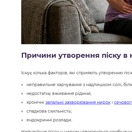
Причини утворення піску в
Існує кілька факторів, які сприяють утворенню піск
неправильне харчування з надлишком солі, білк
недостатнє вживання рідини;
хронічні
запальні захворювання нирок
і
сечовог
спадкова схильність;
ендокринні розлади.
Найчастіше пісок у нирках утворюється комбінаціє