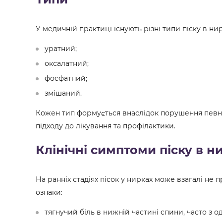
У медичній практиці існують різні типи піску в ни
уратний;
оксалатний;
фосфатний;
змішаний.
Кожен тип формується внаслідок порушення певни
підходу до лікування та профілактики.
Клінічні симптоми піску в н
На ранніх стадіях пісок у нирках може взагалі не 
ознаки:
тягнучий біль в нижній частині спини, часто з о