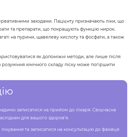
ервативними заходами. Пацієнту призначають ліки, що
рати та препарати, що покращують функцію нирок.
агаті на пурини, щавелеву кислоту та фосфати, а також
ористовуватися як допоміжні методи, але лише після
з розуміння хімічного складу піску може погіршити
цію
радимо записатися на прийом до лікаря. Своєчасна
аслідкам для вашого здоров'я.
 лікування та записатися на консультацію до фахівця