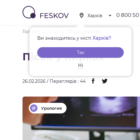
0 800 50
Головна
Блог
Пісок у нирках
Ви знаходитесь у місті
Харків?
Так
Пісок у нирках
Ні
26.02.2026 / Переглядів : 44
Урология