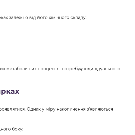
рках залежно від його хімічного складу:
х метаболічних процесів і потребує індивідуального
ирках
проявлятися. Однак у міру накопичення з’являються
дного боку;