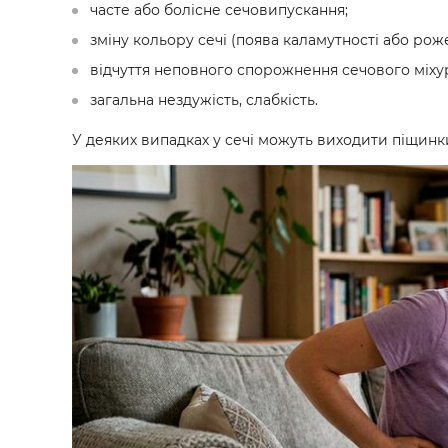
часте або болісне сечовипускання;
зміну кольору сечі (поява каламутності або роже
відчуття неповного спорожнення сечового міху
загальна нездужість, слабкість.
У деяких випадках у сечі можуть виходити піщинк