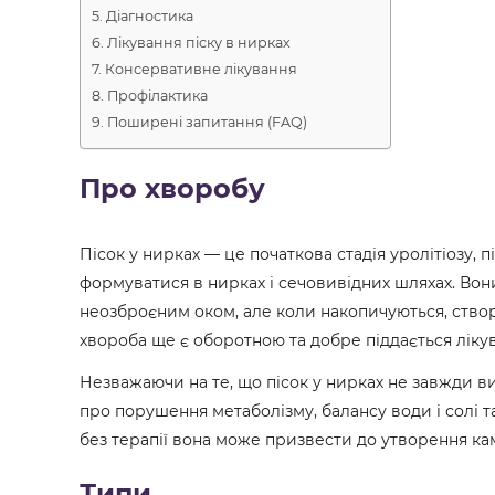
Діагностика
Лікування піску в нирках
Консервативне лікування
Профілактика
Поширені запитання (FAQ)
Про хворобу
Пісок у нирках — це початкова стадія уролітіозу, п
формуватися в нирках і сечовивідних шляхах. Вон
неозброєним оком, але коли накопичуються, ство
хвороба ще є оборотною та добре піддається ліку
Незважаючи на те, що пісок у нирках не завжди в
про порушення метаболізму, балансу води і солі 
без терапії вона може призвести до утворення ка
Типи