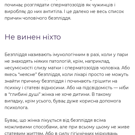
починає розглядати сперматозоїдів як чужинців і
виробляє до них антитіла. І це далеко не весь список
причин чоловічого безпліддя.
Не винен ніхто
Безпліддя називають імунологічним в разі, коли у пари
не знаходять ніяких патологій, крім, наприклад,
несумісності слизу матки і сперматозоїдів чоловіка. Або
якесь “неясне” безпліддя, коли лікарі просто не можуть
знайти причину безпліддя і починають грішити на
психіку і статеві відносини. Або на підсвідомість — ніби
в “глибині душі” жінка не хоче дитини. В такому
випадку, крім усього, буває дуже корисна допомога
психолога.
Буває, що жінка лікується від безпліддя всіма
можливими способами, але при всьому цьому не живе
статевим життям. Або в силу гігієнічних міркувань