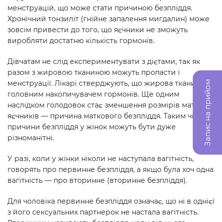
менструацій, що може стати причиною безпліддя.
Хронічний тонзиліт (гнійне запалення мигдалин) може
зовсім привести до того, що яєчники не зможуть
виробляти достатню кількість гормонів.
Дівчатам не слід експериментувати з дієтами, так як
разом з жировою тканиною можуть пропасти і
менструації. Лікарі стверджують, що жирова тканина є
Запис на прийом
головним накопичувачем гормонів. Ще одним
наслідком голодовок стає зменшення розмірів матки і
яєчників — причина маткового безпліддя. Таким чином,
причини безпліддя у жінок можуть бути дуже
різноманітні.
У разі, коли у жінки ніколи не наступала вагітність,
говорять про первинне безпліддя, а якщо була хоч одна
вагітність — про вторинне (вторинне безпліддя).
Для чоловіка первинне безпліддя означає, що ні в однієї
з його сексуальних партнерок не настала вагітність.