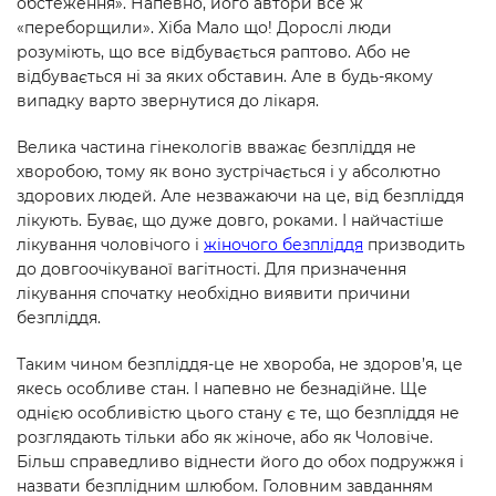
обстеження». Напевно, його автори все ж
«переборщили». Хіба Мало що! Дорослі люди
розуміють, що все відбувається раптово. Або не
відбувається ні за яких обставин. Але в будь-якому
випадку варто звернутися до лікаря.
Велика частина гінекологів вважає безпліддя не
хворобою, тому як воно зустрічається і у абсолютно
здорових людей. Але незважаючи на це, від безпліддя
лікують. Буває, що дуже довго, роками. І найчастіше
лікування чоловічого і
жіночого безпліддя
призводить
до довгоочікуваної вагітності. Для призначення
лікування спочатку необхідно виявити причини
безпліддя.
Таким чином безпліддя-це не хвороба, не здоров’я, це
якесь особливе стан. І напевно не безнадійне. Ще
однією особливістю цього стану є те, що безпліддя не
розглядають тільки або як жіноче, або як Чоловіче.
Більш справедливо віднести його до обох подружжя і
назвати безплідним шлюбом. Головним завданням