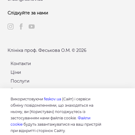
Слідкуйте за нами
Клініка проф. Феськова О.М. © 2026
Контакти
Ціни
Послуги
Розклад
Карта сайту
Використовуючи
feskov.ua
(Сайт) і сервіси
обміну повідомленнями, що знаходяться на
ньому, ви (Користувач) погоджуєтесь із
GOOGLE
застосуванням нами файлів cookie.
Файли
4.8
cookie
будуть завантажуватися на ваш пристрій
Грунтуючись на 214 відгуках
при відкритті сторінок Сайту.