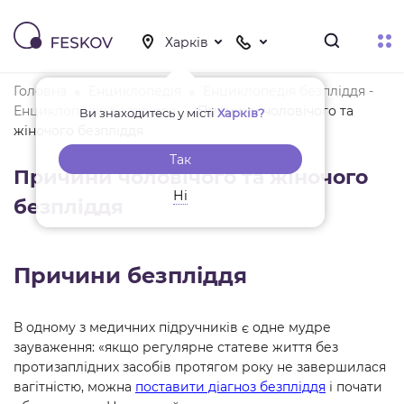
Головна
Енциклопедія
Енциклопедія безпліддя -
Енциклопедія безпліддя
Причини чоловічого та
Ви знаходитесь у місті
Харків?
жіночого безпліддя
Так
Причини чоловічого та жіночого
Ні
безпліддя
Причини безпліддя
В одному з медичних підручників є одне мудре
зауваження: «якщо регулярне статеве життя без
протизаплідних засобів протягом року не завершилася
вагітністю, можна
поставити діагноз безпліддя
і почати