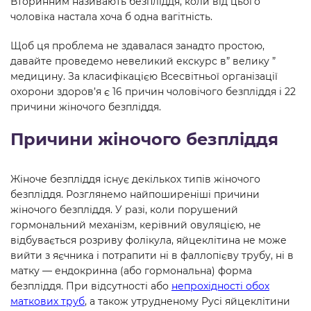
Вторинним називають безпліддя, коли від цього
чоловіка настала хоча б одна вагітність.
Щоб ця проблема не здавалася занадто простою,
давайте проведемо невеликий екскурс в” велику ”
медицину. За класифікацією Всесвітньої організації
охорони здоров’я є 16 причин чоловічого безпліддя і 22
причини жіночого безпліддя.
Причини жіночого безпліддя
Жіноче безпліддя існує декількох типів жіночого
безпліддя. Розглянемо найпоширеніші причини
жіночого безпліддя. У разі, коли порушений
гормональний механізм, керівний овуляцією, не
відбувається розриву фолікула, яйцеклітина не може
вийти з яєчника і потрапити ні в фаллопієву трубу, ні в
матку — ендокринна (або гормональна) форма
безпліддя. При відсутності або
непрохідності обох
маткових труб
, а також утрудненому Русі яйцеклітини