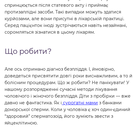
спринцюється після статевого акту і приймає
протизаплідні засоби. Такі випадки можуть здатися
курйозами, але вони присутні в лікарській практиці.
Серед пацієнток іноді зустрічаються навіть незаймані,
соромляться зізнатися в цьому лікарям.
Що робити?
Але ось отримано діагноз безпліддя. І, ймовірно,
доведеться присвятити довгі роки виснажливим, а то й
болісним процедурам. Що ж робити? Не панікувати! У
нашому розпорядженні сучасні методи лікування
чоловічого і жіночого безпліддя. Діти з пробірки — вже
давно не фантастика. Як і
сурогатні мами
з банками
донорської сперми. Коли у чоловіка є хоч один-єдиний
“здоровий” сперматозоїд, його зуміють звести з
яйцеклітиною.