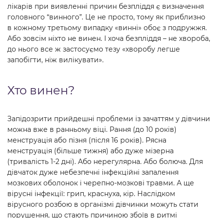
лікарів при виявленні причин безпліддя є визначення
головного “винного”. Це не просто, тому як приблизно
в кожному третьому випадку «винні» обоє з подружжя.
Або зовсім ніхто не винен. І хоча безпліддя – не хвороба,
до нього все ж застосуємо тезу «хворобу легше
запобігти, ніж вилікувати».
Хто винен?
Запідозрити прийдешні проблеми із зачаттям у дівчини
можна вже в ранньому віці. Рання (до 10 років)
менструація або пізня (після 16 років). Рясна
менструація (більше тижня) або дуже мізерна
(тривалість 1-2 дні). Або нерегулярна. Або болюча. Для
дівчаток дуже небезпечні інфекційні запалення
мозкових оболонок і черепно-мозкові травми. А ще
вірусні інфекції: грип, краснуха, кір. Наслідком
вірусного розбою в організмі дівчинки можуть стати
порушення, що стають причиною збоїв в ритмі