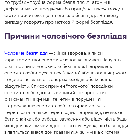
по трубах – трубна форма безпліддя. Анатомічні
дефекти матки, вроджені або придбані, також можуть
стати причиною, що викликала безпліддя. В такому
випадку говорять про матковій формі безпліддя.
Причини чоловічого безпліддя
Чоловіче безпліддя
— жінка здорова, а якісні
характеристики сперми у чоловіка знижені. Існують
різні причини чоловічого безпліддя. Наприклад,
сперматозоїди рухаються “ліниво” або взагалі нерухомі,
недостатня кількість сперматозоїдів або їх повна
відсутність. Список причин “поганого” поведінки
сперматозоїдів досить великий: це простатит,
різноманітні інфекції, генетичні порушення.
Пересуванню сперматозоїдів з яєчок можуть
перешкодити якісь перешкоди. Наприклад, це може
бути спайка або рубець, звуження або відсутність будь-
якої ділянки сім’явивідного каналу. Буває, що безпліддя
з’являється внаслідок травми яєчка. Імунна система