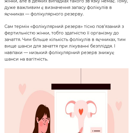
жінки, але в деяких випадках такого зв’язку немає. Тому,
дуже важливим є визначення запасу фолікулів в
яєчниках — фолікулярного резерву.
Сам термін «фолікулярний резерв» тісно пов’язаний з
фертильністю жінки, тобто здатністю її організму до
зачаття. Чим більше кількість фолікулів в яєчниках, тим
вище шанси для зачаття при лікуванні безпліддя. І
навпаки — низький фолікулярний резерв знижує
шанси на вагітність.