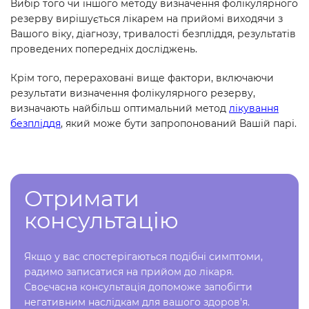
Вибір того чи іншого методу визначення фолікулярного
резерву вирішується лікарем на прийомі виходячи з
Вашого віку, діагнозу, тривалості безпліддя, результатів
проведених попередніх досліджень.
Крім того, перераховані вище фактори, включаючи
результати визначення фолікулярного резерву,
визначають найбільш оптимальний метод
лікування
безпліддя
, який може бути запропонований Вашій парі.
Отримати
консультацію
Якщо у вас спостерігаються подібні симптоми,
радимо записатися на прийом до лікаря.
Своєчасна консультація допоможе запобігти
негативним наслідкам для вашого здоров'я.