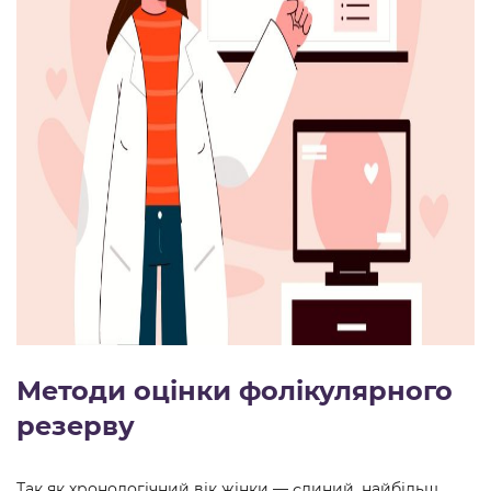
Методи оцінки фолікулярного
резерву
Так як хронологічний вік жінки — єдиний, найбільш