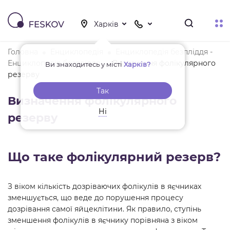
Головна
Енциклопедія
Енциклопедія безпліддя -
Енциклопедія безпліддя
Визначення фолікулярного
Ви знаходитесь у місті
Харків?
резерву
Так
Визначення фолікулярного
Ні
резерву
Що таке фолікулярний резерв?
З віком кількість дозріваючих фолікулів в яєчниках
зменшується, що веде до порушення процесу
дозрівання самої яйцеклітини. Як правило, ступінь
зменшення фолікулів в яєчнику порівняна з віком