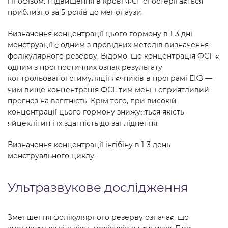
гіпофізом. Підвищення в крові ФСГ спостерігається
приблизно за 5 років до менопаузи.
Визначення концентрації цього гормону в 1-3 дні
менструації є одним з провідних методів визначення
фолікулярного резерву. Відомо, що концентрація ФСГ є
одним з прогностичних ознак результату
контрольованої стимуляції яєчників в програмі ЕКЗ —
чим вище концентрація ФСГ, тим менш сприятливий
прогноз на вагітність. Крім того, при високій
концентрації цього гормону знижується якість
яйцеклітин і їх здатність до запліднення.
Визначення концентрації інгібіну в 1-3 день
менструального циклу.
Ультразвукове дослідження
Зменшення фолікулярного резерву означає, що