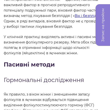
важливий фактор в прогнозі репродуктивного
потенціалу подружньої пари, віковий фактор часто
Запис на прийом
визначає метод лікування безпліддя ( «
Вік і безпліддя
»).
Однак, в ряді випадків, віковий фактор не є провідним
у виборі тактики лікування безпліддя.
У клінічній практиці виділяють активні і пасивні методи
визначення фолікулярного резерву. Мета обох підходів
полягає в отриманні інформації щодо кількості
фолікулів (яйцеклітин) в яєчниках жінки.
Пасивні методи
Гормональні дослідження
Як правило, з віком жінки і зменшенням запасу
фолікулів в яєчниках відбувається підвищення
виділення фолікулостимулюючого гормону (ФСГ)