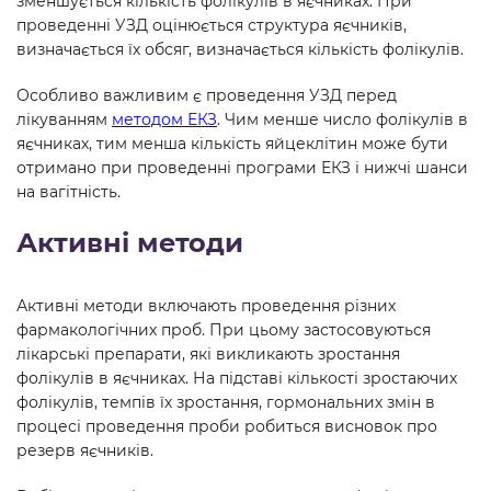
зменшується кількість фолікулів в яєчниках. При
проведенні УЗД оцінюється структура яєчників,
визначається їх обсяг, визначається кількість фолікулів.
Особливо важливим є проведення УЗД перед
лікуванням
методом ЕКЗ
. Чим менше число фолікулів в
яєчниках, тим менша кількість яйцеклітин може бути
отримано при проведенні програми ЕКЗ і нижчі шанси
на вагітність.
Активні методи
Активні методи включають проведення різних
фармакологічних проб. При цьому застосовуються
лікарські препарати, які викликають зростання
фолікулів в яєчниках. На підставі кількості зростаючих
фолікулів, темпів їх зростання, гормональних змін в
процесі проведення проби робиться висновок про
резерв яєчників.